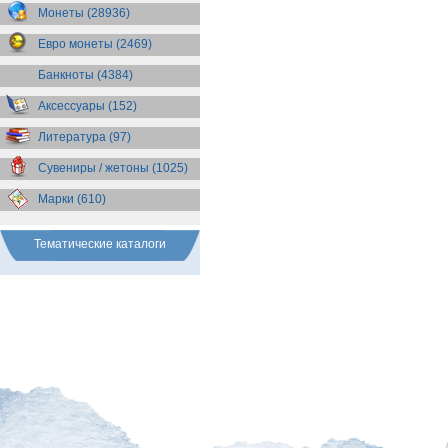
Бразилия
(55)
Монеты (28936)
Брит. Антарктические
территории
(36)
Евро монеты (2469)
Брит. Виргинские острова
(47)
Брит. Восточная Африка
(25)
Банкноты (4384)
Брит. Западная Африка
(25)
Аксессуары (152)
Брит. Ост-Индийская компания
(11)
Литература (97)
Брит. территория в Индийском
океане
(24)
Сувениры / жетоны (1025)
Бруней
(4)
Бурунди
(2)
Марки (610)
Бутан
(10)
Вануату
(5)
Ватикан
(85)
Тематические каталоги
Великобритания
(308)
Венгрия
(179)
Венесуэла
(16)
Восточно-Карибские
Территории
(13)
Вьетнам
(12)
Габон
(2)
Гаити
(9)
Гайана
(8)
Гамбия
(11)
Гана
(21)