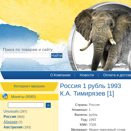
Поиск по товарам и сайту:
O Компании
Новости
Оплата и достав
Россия 1 рубль 1993
Интернет-магазин
К.А. Тимирязев [1]
Монеты (9585)
Страна:
Россия
Номинал:
1
Unusuals
(287)
Валюта:
рубль
Россия
(865)
Год:
1993
Абхазия
(2)
KM#:
Y326
Австралия
(183)
Материал:
Медно-никелевый сплав