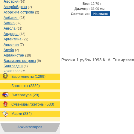
Австрия
(56)
Вес:
12.70 г
Азербайджан
(7)
Диаметр:
31.00 мм
Азорские острова
(2)
Состояние:
На скане
Албания
(23)
Алжир
(32)
Ангола
(31)
Андорра
(13)
Аргентина
(22)
Армения
(7)
Аруба
(2)
Афганистан
(19)
Россия 1 рубль 1993 К. А. Тимирязев
Багамские острова
(9)
Бангладеш
(1)
Барбадос
(4)
Евро монеты (1299)
Бахрейн
(1)
Беларусь
(18)
Банкноты (2339)
Белиз
(16)
Бельгия
(69)
Литература (29)
Бельгийское Конго
(4)
Бенин
(4)
Сувениры / жетоны (533)
Бермуды
(1)
Марки (234)
Болгария
(43)
Боливия
(14)
Босния и Герцеговина
(10)
Архив товаров
Ботсвана
(4)