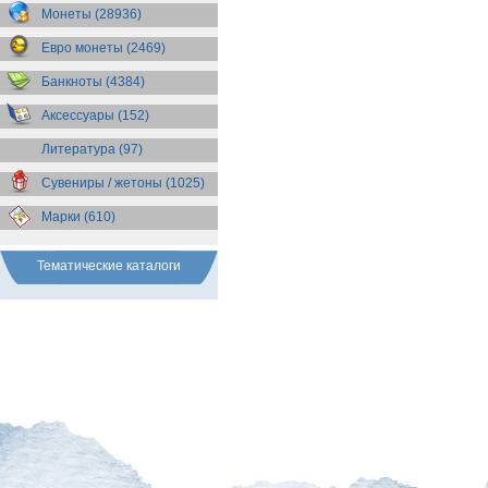
Бразилия
(55)
Монеты (28936)
Брит. Антарктические
территории
(36)
Евро монеты (2469)
Брит. Виргинские острова
(47)
Брит. Восточная Африка
(25)
Банкноты (4384)
Брит. Западная Африка
(25)
Аксессуары (152)
Брит. Ост-Индийская компания
(11)
Литература (97)
Брит. территория в Индийском
океане
(24)
Сувениры / жетоны (1025)
Бруней
(4)
Бурунди
(2)
Марки (610)
Бутан
(10)
Вануату
(5)
Ватикан
(85)
Тематические каталоги
Великобритания
(308)
Венгрия
(179)
Венесуэла
(16)
Восточно-Карибские
Территории
(13)
Вьетнам
(12)
Габон
(2)
Гаити
(9)
Гайана
(8)
Гамбия
(11)
Гана
(21)