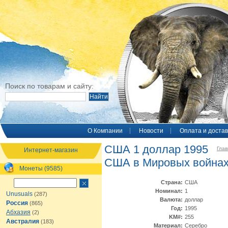
Поиск по товарам и сайту:
O Компании
Новости
Оплата и достав
США 1 доллар 1995
Глав
Интернет-магазин
США в Мировых война
Монеты (9585)
Страна:
США
Номинал:
1
Unusuals
(287)
Валюта:
доллар
Россия
(865)
Год:
1995
Абхазия
(2)
KM#:
255
Австралия
(183)
Материал:
Серебро