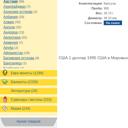
Австрия
(56)
Комплектация:
Капсула
Азербайджан
(7)
Проба:
900
Азорские острова
(2)
Вес:
26.73 г
Албания
(23)
Диаметр:
38.10 мм
Алжир
(32)
Состояние:
На скане
Ангола
(31)
Андорра
(13)
Аргентина
(22)
Армения
(7)
Аруба
(2)
Афганистан
(19)
США 1 доллар 1995 США в Мировых
Багамские острова
(9)
Бангладеш
(1)
Барбадос
(4)
Евро монеты (1299)
Бахрейн
(1)
Беларусь
(18)
Банкноты (2339)
Белиз
(16)
Бельгия
(69)
Литература (29)
Бельгийское Конго
(4)
Бенин
(4)
Сувениры / жетоны (533)
Бермуды
(1)
Марки (234)
Болгария
(43)
Боливия
(14)
Босния и Герцеговина
(10)
Архив товаров
Ботсвана
(4)