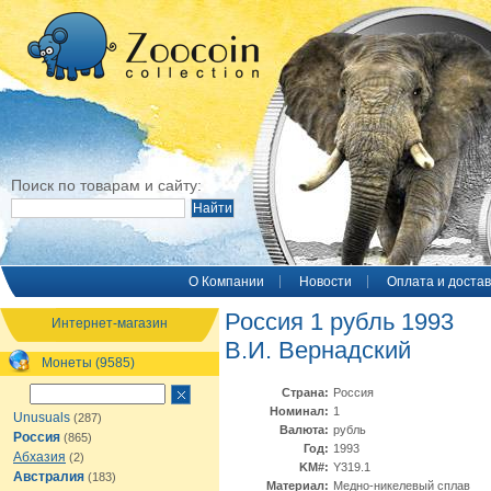
Поиск по товарам и сайту:
O Компании
Новости
Оплата и достав
Россия 1 рубль 1993
Интернет-магазин
В.И. Вернадский
Монеты (9585)
Страна:
Россия
Номинал:
1
Unusuals
(287)
Валюта:
рубль
Россия
(865)
Год:
1993
Абхазия
(2)
KM#:
Y319.1
Австралия
(183)
Материал:
Медно-никелевый сплав