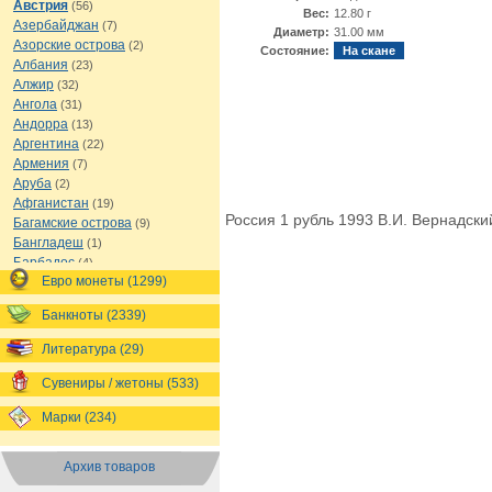
Австрия
(56)
Вес:
12.80 г
Азербайджан
(7)
Диаметр:
31.00 мм
Азорские острова
(2)
Состояние:
На скане
Албания
(23)
Алжир
(32)
Ангола
(31)
Андорра
(13)
Аргентина
(22)
Армения
(7)
Аруба
(2)
Афганистан
(19)
Россия 1 рубль 1993 В.И. Вернадски
Багамские острова
(9)
Бангладеш
(1)
Барбадос
(4)
Евро монеты (1299)
Бахрейн
(1)
Беларусь
(18)
Банкноты (2339)
Белиз
(16)
Бельгия
(69)
Литература (29)
Бельгийское Конго
(4)
Бенин
(4)
Сувениры / жетоны (533)
Бермуды
(1)
Марки (234)
Болгария
(43)
Боливия
(14)
Босния и Герцеговина
(10)
Архив товаров
Ботсвана
(4)