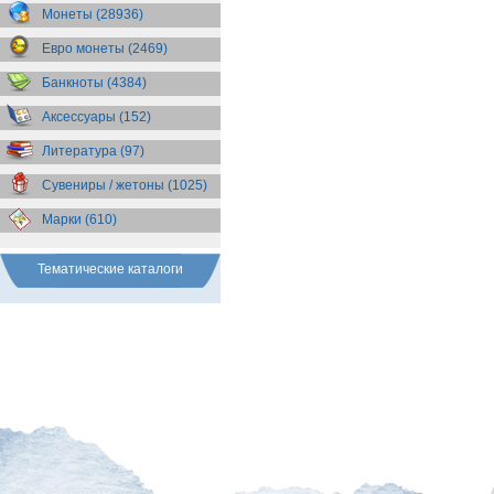
Бразилия
(55)
Монеты (28936)
Брит. Антарктические
территории
(36)
Евро монеты (2469)
Брит. Виргинские острова
(47)
Брит. Восточная Африка
(25)
Банкноты (4384)
Брит. Западная Африка
(25)
Аксессуары (152)
Брит. Ост-Индийская компания
(11)
Литература (97)
Брит. территория в Индийском
океане
(24)
Сувениры / жетоны (1025)
Бруней
(4)
Бурунди
(2)
Марки (610)
Бутан
(10)
Вануату
(5)
Ватикан
(85)
Тематические каталоги
Великобритания
(308)
Венгрия
(179)
Венесуэла
(16)
Восточно-Карибские
Территории
(13)
Вьетнам
(12)
Габон
(2)
Гаити
(9)
Гайана
(8)
Гамбия
(11)
Гана
(21)