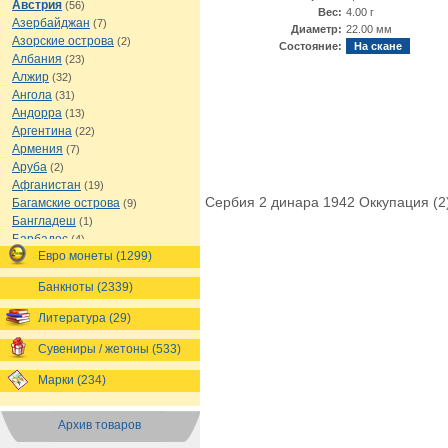
Австрия
(56)
Вес:
4.00 г
Азербайджан
(7)
Диаметр:
22.00 мм
Азорские острова
(2)
Состояние:
На скане
Албания
(23)
Алжир
(32)
Ангола
(31)
Андорра
(13)
Аргентина
(22)
Армения
(7)
Аруба
(2)
Афганистан
(19)
Сербия 2 динара 1942 Оккупация (2
Багамские острова
(9)
Бангладеш
(1)
Барбадос
(4)
Евро монеты (1299)
Бахрейн
(1)
Беларусь
(18)
Банкноты (2339)
Белиз
(16)
Бельгия
(69)
Литература (29)
Бельгийское Конго
(4)
Бенин
(4)
Сувениры / жетоны (533)
Бермуды
(1)
Марки (234)
Болгария
(43)
Боливия
(14)
Босния и Герцеговина
(10)
Архив товаров
Ботсвана
(4)