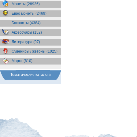
Бразилия
(55)
Монеты (28936)
Брит. Антарктические
территории
(36)
Евро монеты (2469)
Брит. Виргинские острова
(47)
Брит. Восточная Африка
(25)
Банкноты (4384)
Брит. Западная Африка
(25)
Аксессуары (152)
Брит. Ост-Индийская компания
(11)
Литература (97)
Брит. территория в Индийском
океане
(24)
Сувениры / жетоны (1025)
Бруней
(4)
Бурунди
(2)
Марки (610)
Бутан
(10)
Вануату
(5)
Ватикан
(85)
Тематические каталоги
Великобритания
(308)
Венгрия
(179)
Венесуэла
(16)
Восточно-Карибские
Территории
(13)
Вьетнам
(12)
Габон
(2)
Гаити
(9)
Гайана
(8)
Гамбия
(11)
Гана
(21)