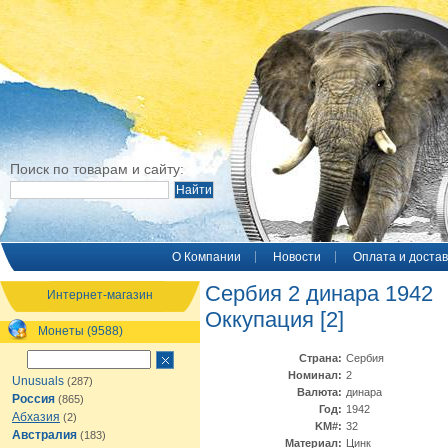
Поиск по товарам и сайту:
O Компании
Новости
Оплата и достав
Сербия 2 динара 1942
Интернет-магазин
Оккупация [2]
Монеты (9588)
Страна:
Сербия
Номинал:
2
Unusuals
(287)
Валюта:
динара
Россия
(865)
Год:
1942
Абхазия
(2)
KM#:
32
Австралия
(183)
Материал:
Цинк