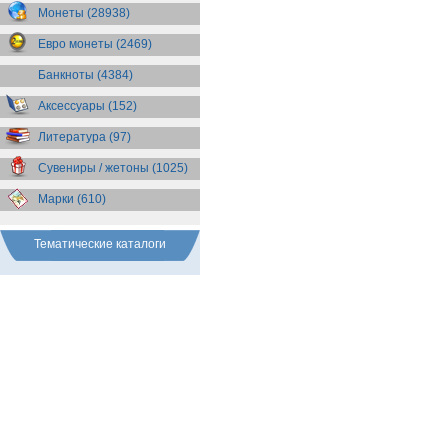
Бразилия
(55)
Монеты (28938)
Брит. Антарктические
территории
(36)
Евро монеты (2469)
Брит. Виргинские острова
(47)
Брит. Восточная Африка
(25)
Банкноты (4384)
Брит. Западная Африка
(25)
Аксессуары (152)
Брит. Ост-Индийская компания
(11)
Литература (97)
Брит. территория в Индийском
океане
(24)
Сувениры / жетоны (1025)
Бруней
(4)
Бурунди
(2)
Марки (610)
Бутан
(10)
Вануату
(5)
Ватикан
(85)
Тематические каталоги
Великобритания
(308)
Венгрия
(179)
Венесуэла
(16)
Восточно-Карибские
Территории
(13)
Вьетнам
(12)
Габон
(2)
Гаити
(9)
Гайана
(8)
Гамбия
(11)
Гана
(21)