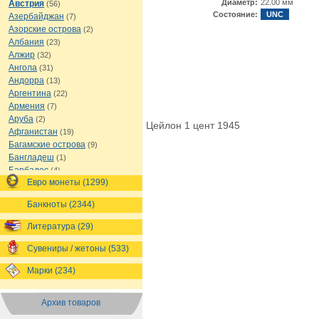
Диаметр:
22.00 мм
Австрия
(56)
Состояние:
UNC
Азербайджан
(7)
Азорские острова
(2)
Албания
(23)
Алжир
(32)
Ангола
(31)
Андорра
(13)
Аргентина
(22)
Армения
(7)
Аруба
(2)
Цейлон 1 цент 1945
Афганистан
(19)
Багамские острова
(9)
Бангладеш
(1)
Барбадос
(4)
Евро монеты (1299)
Бахрейн
(1)
Беларусь
(18)
Банкноты (2344)
Белиз
(16)
Бельгия
(69)
Литература (29)
Бельгийское Конго
(4)
Бенин
(4)
Сувениры / жетоны (533)
Бермуды
(1)
Марки (234)
Болгария
(43)
Боливия
(14)
Босния и Герцеговина
(10)
Архив товаров
Ботсвана
(4)