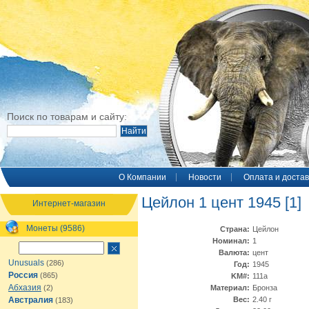
Поиск по товарам и сайту:
O Компании
Новости
Оплата и достав
Цейлон 1 цент 1945 [1]
Интернет-магазин
Монеты (9586)
Страна:
Цейлон
Номинал:
1
Валюта:
цент
Unusuals
(286)
Год:
1945
Россия
(865)
KM#:
111а
Абхазия
(2)
Материал:
Бронза
Австралия
Вес:
2.40 г
(183)