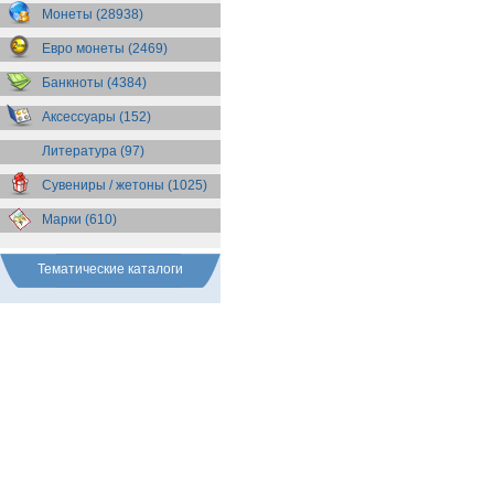
Бразилия
(55)
Монеты (28938)
Брит. Антарктические
территории
(36)
Евро монеты (2469)
Брит. Виргинские острова
(47)
Брит. Восточная Африка
(25)
Банкноты (4384)
Брит. Западная Африка
(25)
Аксессуары (152)
Брит. Ост-Индийская компания
(11)
Литература (97)
Брит. территория в Индийском
океане
(24)
Сувениры / жетоны (1025)
Бруней
(4)
Бурунди
(2)
Марки (610)
Бутан
(10)
Вануату
(5)
Ватикан
(85)
Тематические каталоги
Великобритания
(308)
Венгрия
(179)
Венесуэла
(16)
Восточно-Карибские
Территории
(13)
Вьетнам
(12)
Габон
(2)
Гаити
(9)
Гайана
(8)
Гамбия
(11)
Гана
(21)