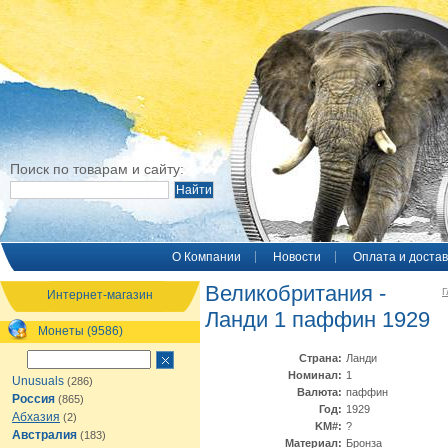
Поиск по товарам и сайту:
O Компании
Новости
Оплата и достав
Великобритания -
Г
Интернет-магазин
Ланди 1 паффин 1929
Монеты (9586)
Страна:
Ланди
Номинал:
1
Unusuals
(286)
Валюта:
паффин
Россия
(865)
Год:
1929
Абхазия
(2)
KM#:
?
Австралия
(183)
Материал:
Бронза