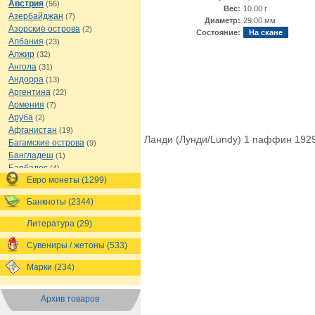
Австрия
(56)
Вес:
10.00 г
Азербайджан
(7)
Диаметр:
29.00 мм
Азорские острова
(2)
Состояние:
На скане
Албания
(23)
Алжир
(32)
Ангола
(31)
Андорра
(13)
Аргентина
(22)
Армения
(7)
Аруба
(2)
Афганистан
(19)
Ланди (Лунди/Lundy) 1 паффин 192
Багамские острова
(9)
Бангладеш
(1)
Барбадос
(4)
Евро монеты (1299)
Бахрейн
(1)
Беларусь
(18)
Банкноты (2344)
Белиз
(16)
Бельгия
(69)
Литература (29)
Бельгийское Конго
(4)
Бенин
(4)
Сувениры / жетоны (533)
Бермуды
(1)
Марки (234)
Болгария
(43)
Боливия
(14)
Босния и Герцеговина
(10)
Архив товаров
Ботсвана
(4)