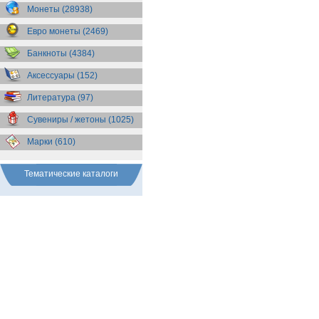
Бразилия
(55)
Монеты (28938)
Брит. Антарктические
территории
(36)
Евро монеты (2469)
Брит. Виргинские острова
(47)
Брит. Восточная Африка
(25)
Банкноты (4384)
Брит. Западная Африка
(25)
Аксессуары (152)
Брит. Ост-Индийская компания
(11)
Литература (97)
Брит. территория в Индийском
океане
(24)
Сувениры / жетоны (1025)
Бруней
(4)
Бурунди
(2)
Марки (610)
Бутан
(10)
Вануату
(5)
Ватикан
(85)
Тематические каталоги
Великобритания
(308)
Венгрия
(178)
Венесуэла
(16)
Восточно-Карибские
Территории
(13)
Вьетнам
(12)
Габон
(2)
Гаити
(9)
Гайана
(8)
Гамбия
(11)
Гана
(21)