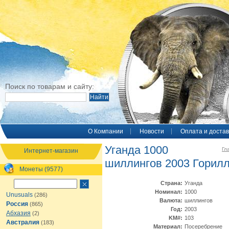
Поиск по товарам и сайту:
O Компании
Новости
Оплата и достав
Уганда 1000
Гл
Интернет-магазин
шиллингов 2003 Горил
Монеты (9577)
Страна:
Уганда
Номинал:
1000
Unusuals
(286)
Валюта:
шиллингов
Россия
(865)
Год:
2003
Абхазия
(2)
KM#:
103
Австралия
(183)
Материал:
Посеребрение