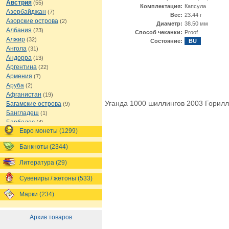
Австрия
(55)
Комплектация:
Капсула
Азербайджан
(7)
Вес:
23.44 г
Азорские острова
(2)
Диаметр:
38.50 мм
Албания
(23)
Способ чеканки:
Proof
Алжир
(32)
Состояние:
BU
Ангола
(31)
Андорра
(13)
Аргентина
(22)
Армения
(7)
Аруба
(2)
Афганистан
(19)
Уганда 1000 шиллингов 2003 Горил
Багамские острова
(9)
Бангладеш
(1)
Барбадос
(4)
Евро монеты (1299)
Бахрейн
(1)
Беларусь
(18)
Банкноты (2344)
Белиз
(16)
Бельгия
(69)
Литература (29)
Бельгийское Конго
(4)
Бенин
(4)
Сувениры / жетоны (533)
Бермуды
(1)
Марки (234)
Болгария
(43)
Боливия
(14)
Босния и Герцеговина
(10)
Архив товаров
Ботсвана
(4)