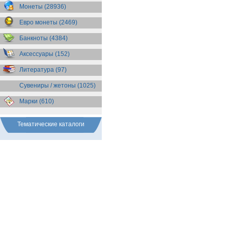
Бразилия
(55)
Монеты (28936)
Брит. Антарктические
территории
(36)
Евро монеты (2469)
Брит. Виргинские острова
(47)
Брит. Восточная Африка
(25)
Банкноты (4384)
Брит. Западная Африка
(25)
Аксессуары (152)
Брит. Ост-Индийская компания
(11)
Литература (97)
Брит. территория в Индийском
океане
(24)
Сувениры / жетоны (1025)
Бруней
(4)
Бурунди
(2)
Марки (610)
Бутан
(10)
Вануату
(5)
Ватикан
(85)
Тематические каталоги
Великобритания
(308)
Венгрия
(179)
Венесуэла
(16)
Восточно-Карибские
Территории
(13)
Вьетнам
(12)
Габон
(2)
Гаити
(9)
Гайана
(8)
Гамбия
(11)
Гана
(21)