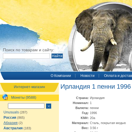
Поиск по товарам и сайту:
O Компании
Новости
Оплата и достав
Ирландия 1 пенни 1996
Интернет-магазин
Монеты (9588)
Страна:
Ирландия
Номинал:
1
Валюта:
пенни
Unusuals
(287)
Год:
1996
Россия
(865)
KM#:
20а
Абхазия
(2)
Материал:
Сталь, покрытая медью
Австралия
Вес:
3.56 г
(183)