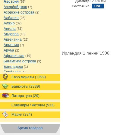
Диаметр:
20.30 мм
Австрия
(56)
Состояние:
UNC
Азербайджан
(7)
Азорские острова
(2)
Албания
(23)
Алжир
(32)
Ангола
(31)
Андорра
(13)
Аргентина
(22)
Армения
(7)
Аруба
(2)
Ирландия 1 пенни 1996
Афганистан
(19)
Багамские острова
(9)
Бангладеш
(1)
Барбадос
(4)
Евро монеты (1299)
Бахрейн
(1)
Беларусь
(18)
Банкноты (2339)
Белиз
(16)
Бельгия
(69)
Литература (29)
Бельгийское Конго
(4)
Бенин
(4)
Сувениры / жетоны (533)
Бермуды
(1)
Марки (234)
Болгария
(43)
Боливия
(14)
Босния и Герцеговина
(10)
Архив товаров
Ботсвана
(4)