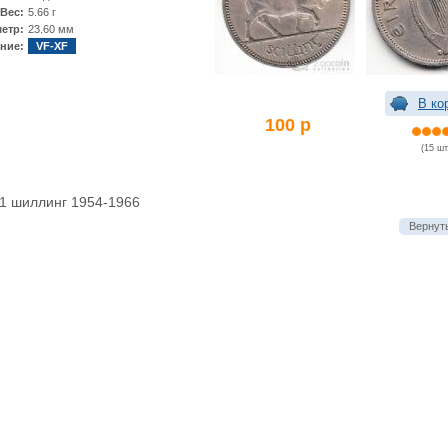
Вес:
5.66 г
етр:
23.60 мм
ние:
VF-XF
В ко
100 р
(15 шт
1 шиллинг 1954-1966
Вернуть