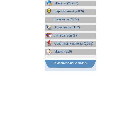
Бразилия
(55)
Монеты (28937)
Брит. Антарктические
территории
(36)
Евро монеты (2469)
Брит. Виргинские острова
(47)
Брит. Восточная Африка
(25)
Банкноты (4384)
Брит. Западная Африка
(25)
Аксессуары (152)
Брит. Ост-Индийская компания
(11)
Литература (97)
Брит. территория в Индийском
океане
(24)
Сувениры / жетоны (1025)
Бруней
(4)
Бурунди
(2)
Марки (610)
Бутан
(10)
Вануату
(5)
Ватикан
(85)
Тематические каталоги
Великобритания
(308)
Венгрия
(179)
Венесуэла
(16)
Восточно-Карибские
Территории
(13)
Вьетнам
(12)
Габон
(2)
Гаити
(9)
Гайана
(8)
Гамбия
(11)
Гана
(21)