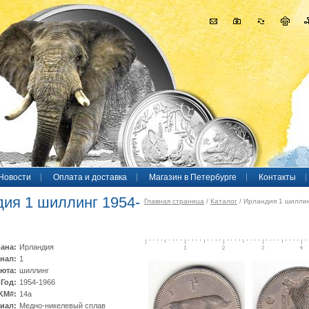
Новости
Оплата и доставка
Магазин в Петербурге
Контакты
ия 1 шиллинг 1954-
Главная страница
/
Каталог
/ Ирландия 1 шилли
ана:
Ирландия
нал:
1
юта:
шиллинг
Год:
1954-1966
KM#:
14а
иал:
Медно-никелевый сплав