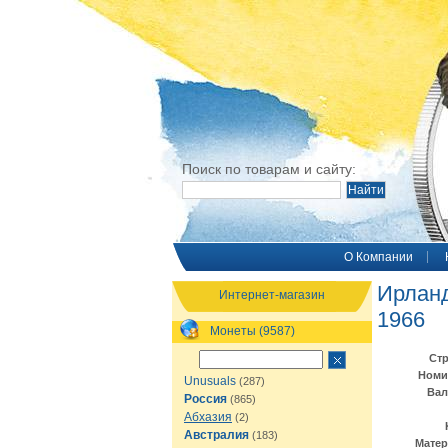
Поиск по товарам и сайту:
O Компании
Ирланд
Интернет-магазин
1966
Монеты (9587)
Стр
Номи
Unusuals
(287)
Вал
Россия
(865)
Абхазия
(2)
Австралия
(183)
Матер