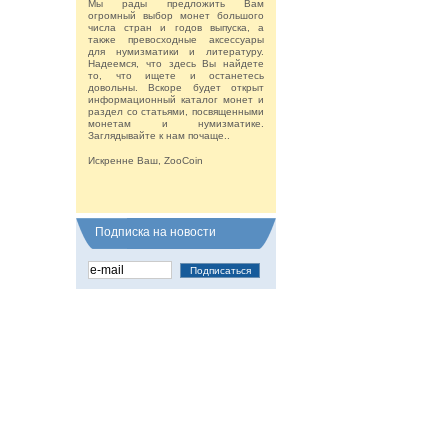
Мы рады предложить Вам
огромный выбор монет большого
числа стран и годов выпуска, а
также превосходные аксессуары
для нумизматики и литературу.
Надеемся, что здесь Вы найдете
то, что ищете и останетесь
довольны. Вскоре будет открыт
информационный каталог монет и
раздел со статьями, посвященными
монетам и нумизматике.
Заглядывайте к нам почаще..
Искренне Ваш, ZooCoin
Подписка на новости