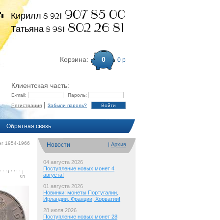
907 85 00
Кирилл 8 921
802 26 81
Татьяна 8 981
Корзина:
0
0 р
Клиентская часть:
E-mail:
Пароль:
|
Регистрация
Забыли пароль?
Обратная связь
нг 1954-1966
Новости
|
Архив
04 августа 2026
Поступление новых монет 4
августа!
01 августа 2026
Новинки: монеты Португалии,
Ирландии, Франции, Хорватии!
28 июля 2026
Поступление новых монет 28