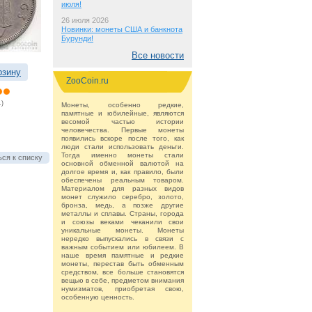
июля!
26 июля 2026
Новинки: монеты США и банкнота
Бурунди!
Все новости
рзину
ZooCoin.ru
.)
Монеты, особенно редкие,
памятные и юбилейные, являются
весомой частью истории
человечества. Первые монеты
появились вскоре после того, как
люди стали использовать деньги.
Тогда именно монеты стали
ся к списку
основной обменной валютой на
долгое время и, как правило, были
обеспечены реальным товаром.
Материалом для разных видов
монет служило серебро, золото,
бронза, медь, а позже другие
металлы и сплавы. Страны, города
и союзы веками чеканили свои
уникальные монеты. Монеты
нередко выпускались в связи с
важным событием или юбилеем. В
наше время памятные и редкие
монеты, перестав быть обменным
средством, все больше становятся
вещью в себе, предметом внимания
нумизматов, приобретая свою,
особенную ценность.