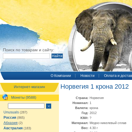
Поиск по товарам и сайту:
O Компании
Новости
Оплата и достав
Норвегия 1 крона 2012
Интернет-магазин
Монеты (9588)
Страна:
Норвегия
Номинал:
1
Валюта:
крона
Unusuals
(287)
Год:
2012
Россия
(865)
KM#:
?
Абхазия
(2)
Материал:
Медно-никелевый сплав
Австралия
Вес:
4.30 г
(183)