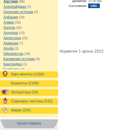
Диаметр:
21.00 мм
Австрия
(56)
Состояние:
UNC
Азербайджан
(7)
Азорские острова
(2)
Албания
(23)
Алжир
(32)
Ангола
(31)
Андорра
(13)
Аргентина
(22)
Армения
(7)
Аруба
(2)
Норвегия 1 крона 2012
Афганистан
(19)
Багамские острова
(9)
Бангладеш
(1)
Барбадос
(4)
Евро монеты (1299)
Бахрейн
(1)
Беларусь
(18)
Банкноты (2339)
Белиз
(16)
Бельгия
(69)
Литература (29)
Бельгийское Конго
(4)
Бенин
(4)
Сувениры / жетоны (533)
Бермуды
(1)
Марки (234)
Болгария
(43)
Боливия
(14)
Босния и Герцеговина
(10)
Архив товаров
Ботсвана
(4)