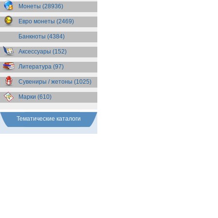
Бразилия
(55)
Монеты (28936)
Брит. Антарктические
территории
(36)
Евро монеты (2469)
Брит. Виргинские острова
(47)
Брит. Восточная Африка
(25)
Банкноты (4384)
Брит. Западная Африка
(25)
Аксессуары (152)
Брит. Ост-Индийская компания
(11)
Литература (97)
Брит. территория в Индийском
океане
(24)
Сувениры / жетоны (1025)
Бруней
(4)
Бурунди
(2)
Марки (610)
Бутан
(10)
Вануату
(5)
Ватикан
(85)
Тематические каталоги
Великобритания
(308)
Венгрия
(179)
Венесуэла
(16)
Восточно-Карибские
Территории
(13)
Вьетнам
(12)
Габон
(2)
Гаити
(9)
Гайана
(8)
Гамбия
(11)
Гана
(21)