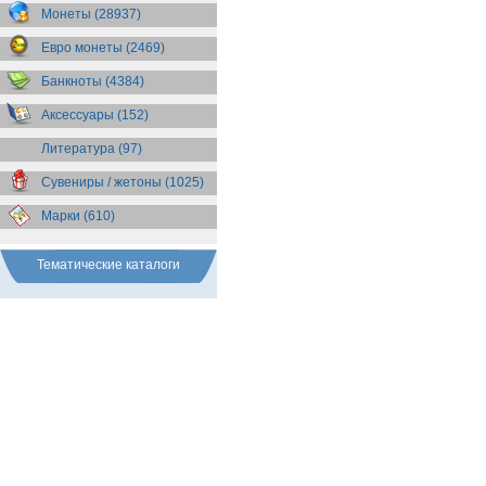
Бразилия
(55)
Монеты (28937)
Брит. Антарктические
территории
(36)
Евро монеты (2469)
Брит. Виргинские острова
(47)
Брит. Восточная Африка
(25)
Банкноты (4384)
Брит. Западная Африка
(25)
Аксессуары (152)
Брит. Ост-Индийская компания
(11)
Литература (97)
Брит. территория в Индийском
океане
(24)
Сувениры / жетоны (1025)
Бруней
(4)
Бурунди
(2)
Марки (610)
Бутан
(10)
Вануату
(5)
Ватикан
(85)
Тематические каталоги
Великобритания
(308)
Венгрия
(179)
Венесуэла
(16)
Восточно-Карибские
Территории
(13)
Вьетнам
(12)
Габон
(2)
Гаити
(9)
Гайана
(8)
Гамбия
(11)
Гана
(21)