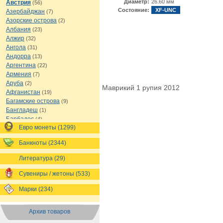
Диаметр:
26.60 мм
Австрия
(56)
Состояние:
XF-UNC
Азербайджан
(7)
Азорские острова
(2)
Албания
(23)
Алжир
(32)
Ангола
(31)
Андорра
(13)
Аргентина
(22)
Армения
(7)
Аруба
(2)
Маврикий 1 рупия 2012
Афганистан
(19)
Багамские острова
(9)
Бангладеш
(1)
Барбадос
(4)
Евро монеты (1299)
Бахрейн
(1)
Беларусь
(18)
Банкноты (2344)
Белиз
(16)
Бельгия
(69)
Литература (29)
Бельгийское Конго
(4)
Бенин
(4)
Сувениры / жетоны (533)
Бермуды
(1)
Марки (234)
Болгария
(43)
Боливия
(14)
Босния и Герцеговина
(10)
Архив товаров
Ботсвана
(4)