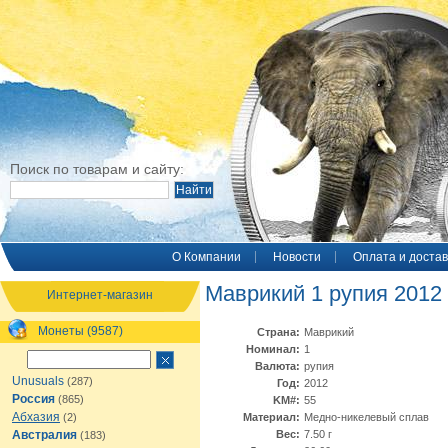
Поиск по товарам и сайту:
O Компании
Новости
Оплата и достав
Маврикий 1 рупия 2012
Интернет-магазин
Монеты (9587)
Страна:
Маврикий
Номинал:
1
Валюта:
рупия
Unusuals
(287)
Год:
2012
Россия
(865)
KM#:
55
Абхазия
(2)
Материал:
Медно-никелевый сплав
Австралия
Вес:
7.50 г
(183)