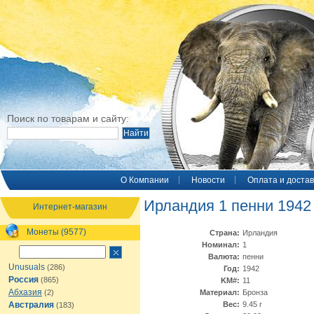
Поиск по товарам и сайту:
O Компании
Новости
Оплата и достав
Ирландия 1 пенни 1942
Интернет-магазин
Монеты (9577)
Страна:
Ирландия
Номинал:
1
Валюта:
пенни
Unusuals
(286)
Год:
1942
Россия
(865)
KM#:
11
Абхазия
(2)
Материал:
Бронза
Австралия
Вес:
9.45 г
(183)