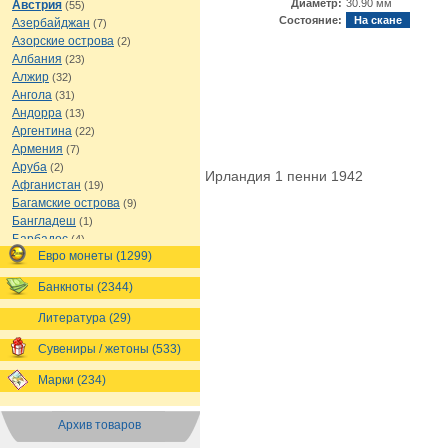
Диаметр:
30.90 мм
Австрия
(55)
Состояние:
На скане
Азербайджан
(7)
Азорские острова
(2)
Албания
(23)
Алжир
(32)
Ангола
(31)
Андорра
(13)
Аргентина
(22)
Армения
(7)
Аруба
(2)
Ирландия 1 пенни 1942
Афганистан
(19)
Багамские острова
(9)
Бангладеш
(1)
Барбадос
(4)
Евро монеты (1299)
Бахрейн
(1)
Беларусь
(18)
Банкноты (2344)
Белиз
(16)
Бельгия
(69)
Литература (29)
Бельгийское Конго
(4)
Бенин
(4)
Сувениры / жетоны (533)
Бермуды
(1)
Марки (234)
Болгария
(43)
Боливия
(14)
Босния и Герцеговина
(10)
Архив товаров
Ботсвана
(4)