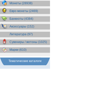
Бразилия
(55)
Монеты (28938)
Брит. Антарктические
территории
(36)
Евро монеты (2469)
Брит. Виргинские острова
(47)
Брит. Восточная Африка
(25)
Банкноты (4384)
Брит. Западная Африка
(25)
Аксессуары (152)
Брит. Ост-Индийская компания
(11)
Литература (97)
Брит. территория в Индийском
океане
(24)
Сувениры / жетоны (1025)
Бруней
(4)
Бурунди
(2)
Марки (610)
Бутан
(10)
Вануату
(5)
Ватикан
(85)
Тематические каталоги
Великобритания
(308)
Венгрия
(178)
Венесуэла
(16)
Восточно-Карибские
Территории
(13)
Вьетнам
(12)
Габон
(2)
Гаити
(9)
Гайана
(8)
Гамбия
(11)
Гана
(21)