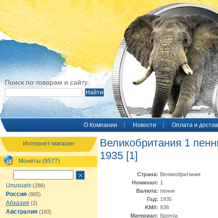
Поиск по товарам и сайту:
O Компании
Новости
Оплата и достав
Великобритания 1 пенн
Интернет-магазин
1935 [1]
Монеты (9577)
Страна:
Великобритания
Номинал:
1
Unusuals
(286)
Валюта:
пенни
Россия
(865)
Год:
1935
Абхазия
(2)
KM#:
838
Австралия
(183)
Материал:
Бронза