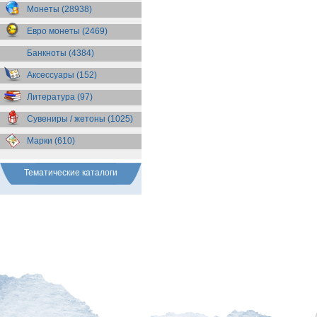
Бразилия
(55)
Монеты (28938)
Брит. Антарктические
территории
(36)
Евро монеты (2469)
Брит. Виргинские острова
(47)
Брит. Восточная Африка
(25)
Банкноты (4384)
Брит. Западная Африка
(25)
Аксессуары (152)
Брит. Ост-Индийская компания
(11)
Литература (97)
Брит. территория в Индийском
океане
(24)
Сувениры / жетоны (1025)
Бруней
(4)
Бурунди
(2)
Марки (610)
Бутан
(10)
Вануату
(5)
Ватикан
(85)
Тематические каталоги
Великобритания
(308)
Венгрия
(178)
Венесуэла
(16)
Восточно-Карибские
Территории
(13)
Вьетнам
(12)
Габон
(2)
Гаити
(9)
Гайана
(8)
Гамбия
(11)
Гана
(21)