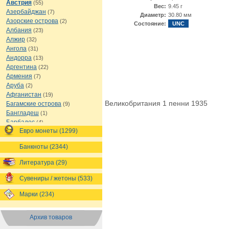
Австрия
(55)
Вес:
9.45 г
Азербайджан
(7)
Диаметр:
30.80 мм
Азорские острова
(2)
Состояние:
UNC
Албания
(23)
Алжир
(32)
Ангола
(31)
Андорра
(13)
Аргентина
(22)
Армения
(7)
Аруба
(2)
Афганистан
(19)
Великобритания 1 пенни 1935
Багамские острова
(9)
Бангладеш
(1)
Барбадос
(4)
Евро монеты (1299)
Бахрейн
(1)
Беларусь
(18)
Банкноты (2344)
Белиз
(16)
Бельгия
(69)
Литература (29)
Бельгийское Конго
(4)
Бенин
(4)
Сувениры / жетоны (533)
Бермуды
(1)
Марки (234)
Болгария
(43)
Боливия
(14)
Босния и Герцеговина
(10)
Архив товаров
Ботсвана
(4)