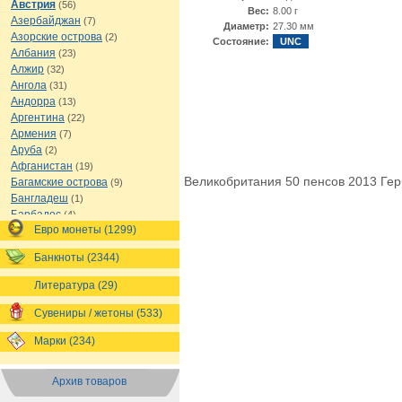
Австрия
(56)
Вес:
8.00 г
Азербайджан
(7)
Диаметр:
27.30 мм
Азорские острова
(2)
Состояние:
UNC
Албания
(23)
Алжир
(32)
Ангола
(31)
Андорра
(13)
Аргентина
(22)
Армения
(7)
Аруба
(2)
Афганистан
(19)
Великобритания 50 пенсов 2013 Гер
Багамские острова
(9)
Бангладеш
(1)
Барбадос
(4)
Евро монеты (1299)
Бахрейн
(1)
Беларусь
(18)
Банкноты (2344)
Белиз
(16)
Бельгия
(69)
Литература (29)
Бельгийское Конго
(4)
Бенин
(4)
Сувениры / жетоны (533)
Бермуды
(1)
Марки (234)
Болгария
(43)
Боливия
(14)
Босния и Герцеговина
(10)
Архив товаров
Ботсвана
(4)