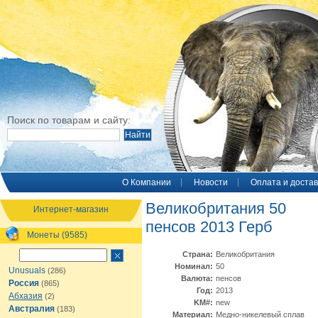
Поиск по товарам и сайту:
O Компании
Новости
Оплата и достав
Великобритания 50
Интернет-магазин
пенсов 2013 Герб
Монеты (9585)
Страна:
Великобритания
Номинал:
50
Unusuals
(286)
Валюта:
пенсов
Россия
(865)
Год:
2013
Абхазия
(2)
KM#:
new
Австралия
(183)
Материал:
Медно-никелевый сплав