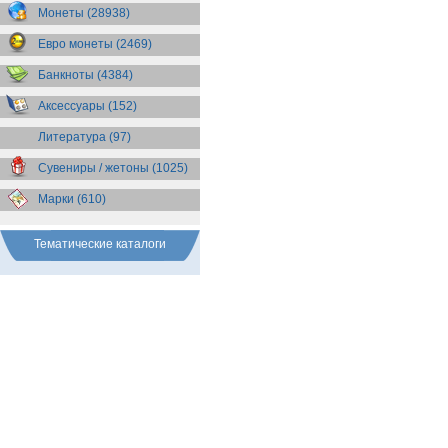
Бразилия
(55)
Монеты (28938)
Брит. Антарктические
территории
(36)
Евро монеты (2469)
Брит. Виргинские острова
(47)
Брит. Восточная Африка
(25)
Банкноты (4384)
Брит. Западная Африка
(25)
Аксессуары (152)
Брит. Ост-Индийская компания
(11)
Литература (97)
Брит. территория в Индийском
океане
(24)
Сувениры / жетоны (1025)
Бруней
(4)
Бурунди
(2)
Марки (610)
Бутан
(10)
Вануату
(5)
Ватикан
(85)
Тематические каталоги
Великобритания
(307)
Венгрия
(179)
Венесуэла
(16)
Восточно-Карибские
Территории
(13)
Вьетнам
(12)
Габон
(2)
Гаити
(9)
Гайана
(8)
Гамбия
(11)
Гана
(21)