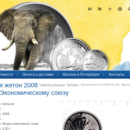
Новости
Оплата и доставка
Магазин в Петербурге
Контакты
я жетон 2008
Главная страница
/
Каталог
/ Бельгия жетон 2008 50 лет Эконом
 Экономическому союзу
:
Бельгия
:
-
:
2008
:
-
:
Медно-никелевый сплав
:
9.30 г