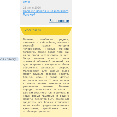
июля!
26 июля 2026
Новинки: монеты США и банкнота
Бурунди!
Все новости
ZooCoin.ru
Монеты, особенно редкие,
памятные и юбилейные, являются
весомой частью истории
человечества. Первые монеты
появились вскоре после того, как
люди стали использовать деньги.
Тогда именно монеты стали
ся к списку
основной обменной валютой на
долгое время и, как правило, были
обеспечены реальным товаром.
Материалом для разных видов
монет служило серебро, золото,
бронза, медь, а позже другие
металлы и сплавы. Страны, города
и союзы веками чеканили свои
уникальные монеты. Монеты
нередко выпускались в связи с
важным событием или юбилеем. В
наше время памятные и редкие
монеты, перестав быть обменным
средством, все больше становятся
вещью в себе, предметом внимания
нумизматов, приобретая свою,
особенную ценность.