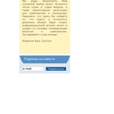
Мы рады предложить Вам
огромный выбор монет большого
числа стран и годов выпуска, а
также превосходные аксессуары
для нумизматики и литературу.
Надеемся, что здесь Вы найдете
то, что ищете и останетесь
довольны. Вскоре будет открыт
информационный каталог монет и
раздел со статьями, посвященными
монетам и нумизматике.
Заглядывайте к нам почаще..
Искренне Ваш, ZooCoin
Подписка на новости