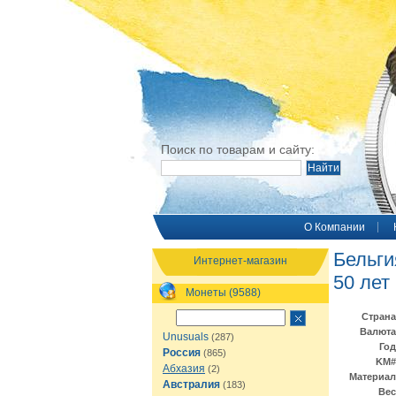
Поиск по товарам и сайту:
O Компании
Бельги
Интернет-магазин
50 лет
Монеты (9588)
Страна
Валюта
Unusuals
(287)
Год
Россия
(865)
KM#
Абхазия
(2)
Материал
Австралия
(183)
Вес