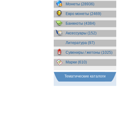
Бразилия
(55)
Монеты (28936)
Брит. Антарктические
территории
(36)
Евро монеты (2469)
Брит. Виргинские острова
(47)
Брит. Восточная Африка
(25)
Банкноты (4384)
Брит. Западная Африка
(25)
Аксессуары (152)
Брит. Ост-Индийская компания
(11)
Литература (97)
Брит. территория в Индийском
океане
(24)
Сувениры / жетоны (1025)
Бруней
(4)
Бурунди
(2)
Марки (610)
Бутан
(10)
Вануату
(5)
Ватикан
(85)
Тематические каталоги
Великобритания
(308)
Венгрия
(179)
Венесуэла
(16)
Восточно-Карибские
Территории
(13)
Вьетнам
(12)
Габон
(2)
Гаити
(9)
Гайана
(8)
Гамбия
(11)
Гана
(21)