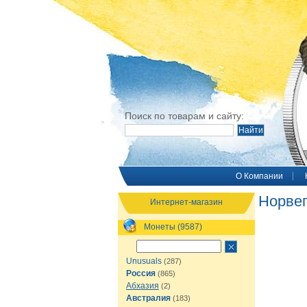
Поиск по товарам и сайту:
O Компании
Норвег
Интернет-магазин
Монеты (9587)
Unusuals
(287)
Россия
(865)
Абхазия
(2)
Австралия
(183)