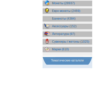
Бразилия
(55)
Монеты (28937)
Брит. Антарктические
территории
(36)
Евро монеты (2469)
Брит. Виргинские острова
(47)
Брит. Восточная Африка
(25)
Банкноты (4384)
Брит. Западная Африка
(25)
Аксессуары (152)
Брит. Ост-Индийская компания
(11)
Литература (97)
Брит. территория в Индийском
океане
(24)
Сувениры / жетоны (1025)
Бруней
(4)
Бурунди
(2)
Марки (610)
Бутан
(10)
Вануату
(5)
Ватикан
(85)
Тематические каталоги
Великобритания
(308)
Венгрия
(179)
Венесуэла
(16)
Восточно-Карибские
Территории
(13)
Вьетнам
(12)
Габон
(2)
Гаити
(9)
Гайана
(8)
Гамбия
(11)
Гана
(21)