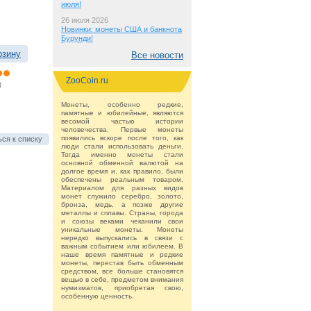
июля!
26 июля 2026
Новинки: монеты США и банкнота
Бурунди!
рзину
Все новости
ZooCoin.ru
)
Монеты, особенно редкие,
памятные и юбилейные, являются
весомой частью истории
человечества. Первые монеты
появились вскоре после того, как
ся к списку
люди стали использовать деньги.
Тогда именно монеты стали
основной обменной валютой на
долгое время и, как правило, были
обеспечены реальным товаром.
Материалом для разных видов
монет служило серебро, золото,
бронза, медь, а позже другие
металлы и сплавы. Страны, города
и союзы веками чеканили свои
уникальные монеты. Монеты
нередко выпускались в связи с
важным событием или юбилеем. В
наше время памятные и редкие
монеты, перестав быть обменным
средством, все больше становятся
вещью в себе, предметом внимания
нумизматов, приобретая свою,
особенную ценность.