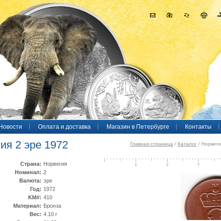
Новости
Оплата и доставка
Магазин в Петербурге
Контакты
ия 2 эре 1972
Главная страница
/
Каталог
/ Норвеги
Страна:
Норвегия
Номинал:
2
Валюта:
эре
Год:
1972
KM#:
410
Материал:
Бронза
Вес:
4.10 г