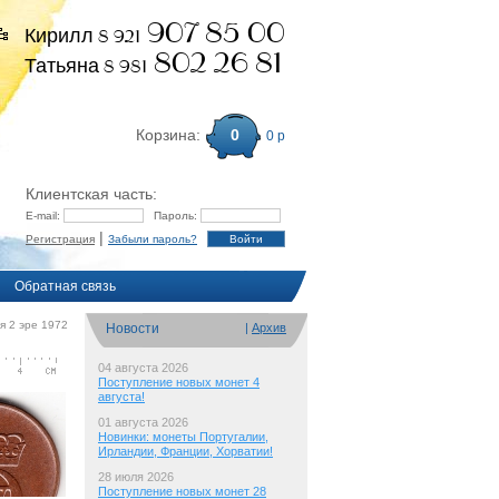
907 85 00
Кирилл 8 921
802 26 81
Татьяна 8 981
Корзина:
0
0 р
Клиентская часть:
E-mail:
Пароль:
|
Регистрация
Забыли пароль?
Обратная связь
я 2 эре 1972
Новости
|
Архив
04 августа 2026
Поступление новых монет 4
августа!
01 августа 2026
Новинки: монеты Португалии,
Ирландии, Франции, Хорватии!
28 июля 2026
Поступление новых монет 28