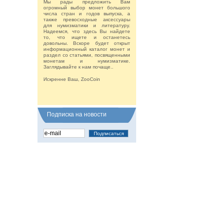
Мы рады предложить Вам
огромный выбор монет большого
числа стран и годов выпуска, а
также превосходные аксессуары
для нумизматики и литературу.
Надеемся, что здесь Вы найдете
то, что ищете и останетесь
довольны. Вскоре будет открыт
информационный каталог монет и
раздел со статьями, посвященными
монетам и нумизматике.
Заглядывайте к нам почаще..
Искренне Ваш, ZooCoin
Подписка на новости