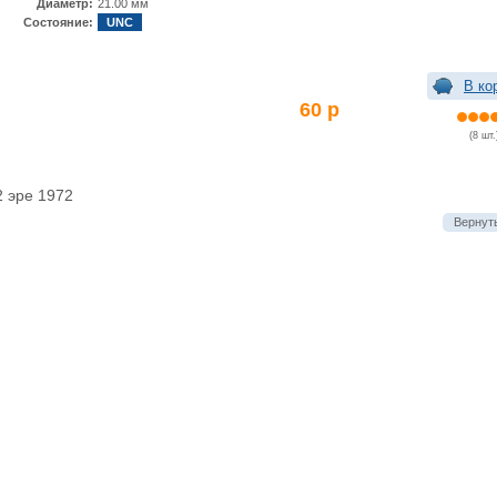
Диаметр:
21.00 мм
Состояние:
UNC
В ко
60 р
(8 шт.
2 эре 1972
Вернуть