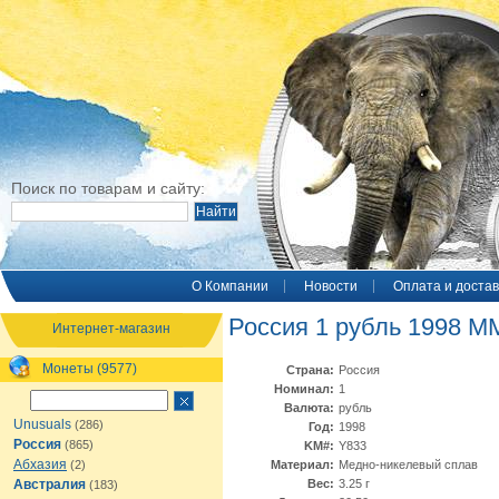
Поиск по товарам и сайту:
O Компании
Новости
Оплата и достав
Россия 1 рубль 1998 М
Интернет-магазин
Монеты (9577)
Страна:
Россия
Номинал:
1
Валюта:
рубль
Unusuals
(286)
Год:
1998
Россия
(865)
KM#:
Y833
Абхазия
(2)
Материал:
Медно-никелевый сплав
Австралия
Вес:
3.25 г
(183)