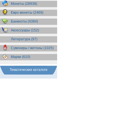
Бразилия
(55)
Монеты (28938)
Брит. Антарктические
территории
(36)
Евро монеты (2469)
Брит. Виргинские острова
(47)
Брит. Восточная Африка
(25)
Банкноты (4384)
Брит. Западная Африка
(25)
Аксессуары (152)
Брит. Ост-Индийская компания
(11)
Литература (97)
Брит. территория в Индийском
океане
(24)
Сувениры / жетоны (1025)
Бруней
(4)
Бурунди
(2)
Марки (610)
Бутан
(10)
Вануату
(5)
Ватикан
(85)
Тематические каталоги
Великобритания
(308)
Венгрия
(178)
Венесуэла
(16)
Восточно-Карибские
Территории
(13)
Вьетнам
(12)
Габон
(2)
Гаити
(9)
Гайана
(8)
Гамбия
(11)
Гана
(21)