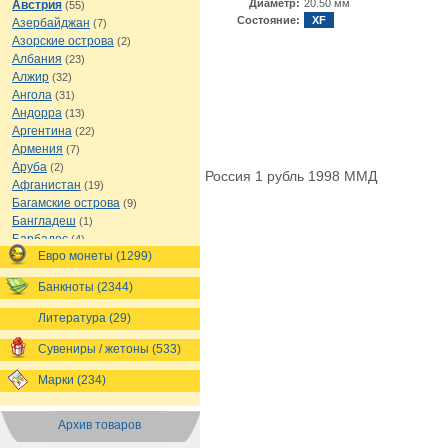
Диаметр:
20.50 мм
Австрия
(55)
Состояние:
XF
Азербайджан
(7)
Азорские острова
(2)
Албания
(23)
Алжир
(32)
Ангола
(31)
Андорра
(13)
Аргентина
(22)
Армения
(7)
Аруба
(2)
Россия 1 рубль 1998 ММД
Афганистан
(19)
Багамские острова
(9)
Бангладеш
(1)
Барбадос
(4)
Евро монеты (1299)
Бахрейн
(1)
Беларусь
(18)
Банкноты (2344)
Белиз
(16)
Бельгия
(69)
Литература (29)
Бельгийское Конго
(4)
Бенин
(4)
Сувениры / жетоны (533)
Бермуды
(1)
Марки (234)
Болгария
(43)
Боливия
(14)
Босния и Герцеговина
(10)
Архив товаров
Ботсвана
(4)