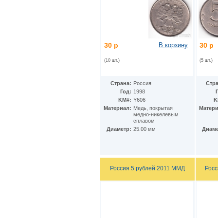
Ирак
(27)
Иран
(41)
Ирландия
(37)
Исландия
(9)
Испания
(78)
30 р
В корзину
30 р
Италия
(59)
Йемен
(13)
(10 шт.)
(5 шт.)
Кабо-Верде
(17)
Казахстан
(139)
Камбоджа
(3)
Страна:
Россия
Стра
Камерун
(15)
Год:
1998
Канада
(153)
KM#:
Y606
K
Катар
(4)
Материал:
Медь, покрытая
Матери
медно-никелевым
Кения
(20)
сплавом
Кипр
(24)
Диаметр:
25.00 мм
Диаме
Киргизия
(12)
Кирибати
(1)
Китай
(98)
Кокосовые острова
(2)
Россия 5 рублей 2011 ММД
Росс
ДР Конго
(21)
Республика Конго
(12)
Колумбия
(38)
Коморские острова
(6)
Корея
(4)
Республика Корея
(16)