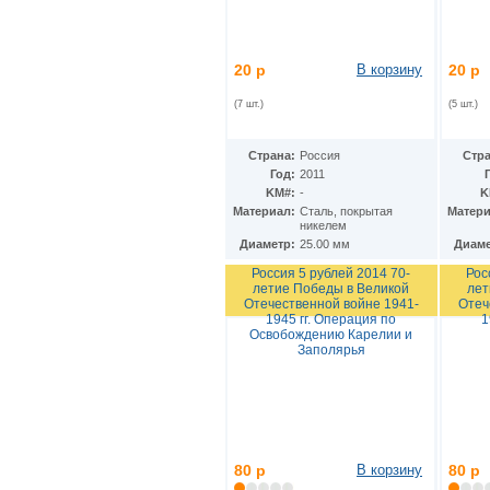
КНДР
(35)
Коста-Рика
(24)
Куба
(40)
Кувейт
(3)
20 р
В корзину
20 р
Кюрасао
(4)
Лаос
(7 шт.)
(5 шт.)
(9)
Латвия
(19)
Лесото
(5)
Страна:
Россия
Стра
Либерия
(113)
Год:
2011
Ливан
(18)
KM#:
-
K
Ливия
(15)
Материал:
Cталь, покрытая
Матери
Литва
(24)
никелем
Люксембург
(17)
Диаметр:
25.00 мм
Диаме
Маврикий
(22)
Россия 5 рублей 2014 70-
Рос
Мавритания
(8)
летие Победы в Великой
лет
Мадагаскар
(21)
Отечественной войне 1941-
Отеч
1945 гг. Операция по
1
Макао
(13)
Освобождению Карелии и
Македония
(3)
Заполярья
Малави
(25)
Малайзия
(67)
Мали
(3)
Мальдивы
(25)
Мальта
(12)
Марокко
(29)
80 р
В корзину
80 р
Маршалловы острова
(4)