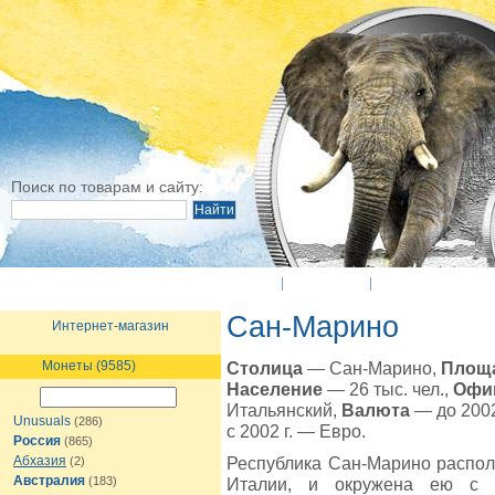
Поиск по товарам и сайту:
O Компании
Новости
Оплата и достав
Сан-Марино
Интернет-магазин
Монеты (9585)
Столица
— Сан-Марино,
Площ
Население
— 26 тыс. чел.,
Офи
Итальянский,
Валюта
— до 2002
Unusuals
(286)
с 2002 г. — Евро.
Россия
(865)
Абхазия
Республика Сан-Марино распол
(2)
Австралия
(183)
Италии, и окружена ею с 