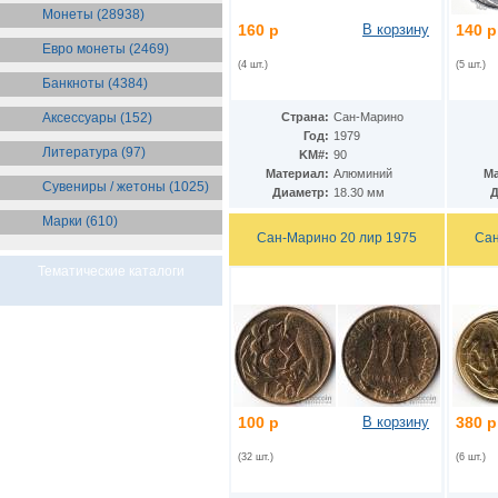
Бразилия
(55)
Монеты (28938)
Брит. Антарктические
160 р
В корзину
140 р
территории
(36)
Евро монеты (2469)
Брит. Виргинские острова
(47)
(4 шт.)
(5 шт.)
Брит. Восточная Африка
(25)
Банкноты (4384)
Брит. Западная Африка
(25)
Аксессуары (152)
Страна:
Сан-Марино
Брит. Ост-Индийская компания
(11)
Год:
1979
Литература (97)
Брит. территория в Индийском
KM#:
90
океане
(24)
Материал:
Алюминий
Ма
Сувениры / жетоны (1025)
Бруней
(4)
Диаметр:
18.30 мм
Д
Бурунди
(2)
Марки (610)
Бутан
(10)
Сан-Марино 20 лир 1975
Сан
Вануату
(5)
Ватикан
(85)
Тематические каталоги
Великобритания
(307)
Венгрия
(179)
Венесуэла
(16)
Восточно-Карибские
Территории
(13)
Вьетнам
(12)
Габон
(2)
Гаити
100 р
В корзину
380 р
(9)
Гайана
(8)
(32 шт.)
(6 шт.)
Гамбия
(11)
Гана
(21)