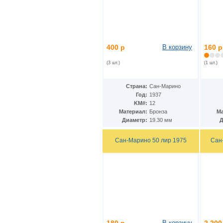
КНДР
(34)
Коста-Рика
(24)
Куба
(40)
Кувейт
(3)
Кюрасао
(4)
400 р
В корзину
160 р
Лаос
(9)
Латвия
(19)
(3 шт.)
(1 шт.)
Лесото
(5)
Либерия
(113)
Ливан
(18)
Страна:
Сан-Марино
Ливия
(15)
Год:
1937
Литва
(24)
KM#:
12
Люксембург
(17)
Материал:
Бронза
Ма
Маврикий
(22)
Диаметр:
19.30 мм
Д
Мавритания
(8)
Мадагаскар
(21)
Сан-Марино 50 лир 1975
Сан
Макао
(13)
Македония
(3)
Малави
(25)
Малайзия
(67)
Мали
(3)
Мальдивы
(25)
Мальта
(12)
Марокко
(29)
Маршалловы острова
(4)
В корзину