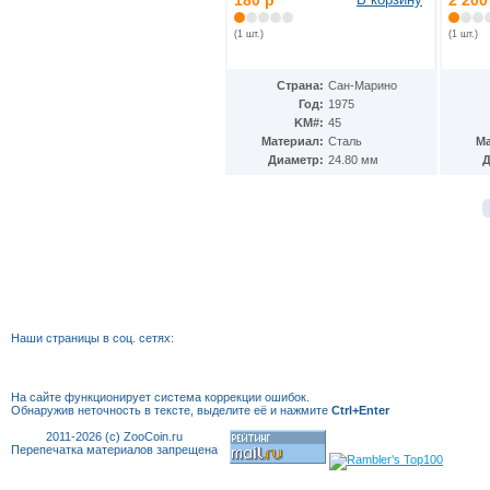
180 р
2 200
Мексика
(72)
Мозамбик
(33)
(1 шт.)
(1 шт.)
Молдавия
(10)
Монако
(10)
Страна:
Сан-Марино
Монголия
(16)
Год:
1975
Мьянма
(3)
KM#:
45
Намибия
(7)
Материал:
Сталь
Ма
Науру
(3)
Диаметр:
24.80 мм
Д
Немецкая Восточная Африка
(4)
Непал
(67)
Нигер
(2)
Нигерия
(11)
Нидерландские Антиллы
(18)
Нидерланды
(62)
Никарагуа
(13)
Ниуэ
(19)
Новая Гвинея
(2)
Наши страницы в соц. сетях:
Новая Зеландия
(28)
Новая Каледония
(11)
Норвегия
(46)
На сайте функционирует система коррекции
ошибок.
Остров Вознесения
(8)
Обнаружив неточность в тексте, выделите её и нажмите
Ctrl+Enter
Остров Мэн
(166)
2011-2026 (c) ZooCoin.ru
Остров Святой Елены
(9)
Перепечатка материалов запрещена
Острова Кука
(100)
Острова Питкэрн
(3)