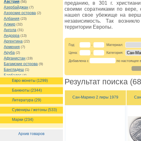
Австрия
(56)
преданию, в 301 г. христиан
Азербайджан
(7)
своими соратниками по вере, 
Азорские острова
(2)
нашел свое убежище на верши
Албания
(23)
независимость. Так возник
Алжир
(32)
территории Европы.
Ангола
(31)
Андорра
(13)
Аргентина
(22)
Год:
Материал:
-
Армения
(7)
Аруба
(2)
Цена:
Категория:
-
Афганистан
(19)
Добавлена с
по настоящее 
Багамские острова
(9)
Бангладеш
(1)
Барбадос
(4)
Результат поиска (68
Евро монеты (1299)
Бахрейн
(1)
Беларусь
(18)
Банкноты (2344)
Белиз
(16)
Сан-Марино 2 лиры 1979
Сан
Бельгия
(69)
Литература (29)
Бельгийское Конго
(4)
Бенин
(4)
Сувениры / жетоны (533)
Бермуды
(1)
Марки (234)
Болгария
(43)
Боливия
(14)
Босния и Герцеговина
(10)
Архив товаров
Ботсвана
(4)