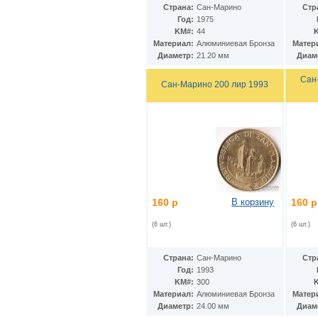
Гватемала
(16)
Страна:
Сан-Марино
Стр
Гвинея
(8)
Год:
1975
Гвинея-Бисау
(7)
KM#:
44
Германия
(192)
Материал:
Алюминиевая Бронза
Матер
Гернси
(102)
Диаметр:
21.20 мм
Диам
Гибралтар
(172)
Гондурас
Сан
(2)
Сан-Марино 200 лир 1993
Гонконг
(16)
Гренландия
(2)
Греция
(46)
Грузия
(9)
Дания
(59)
Дания - Фарерские острова
(2)
Джерси
(67)
Джибути
(8)
Доминиканская Респ.
(17)
160 р
В корзину
160 р
Египет
(130)
Замбия
(16)
(6 шт.)
(6 шт.)
Западноафриканские штаты
(5)
Западная Сахара
(4)
Зимбабве
(3)
Страна:
Сан-Марино
Стр
Израиль
Год:
1993
(103)
KM#:
300
Индия
(187)
Материал:
Алюминиевая Бронза
Матер
Индонезия
(15)
Диаметр:
24.00 мм
Диам
Иордания
(26)