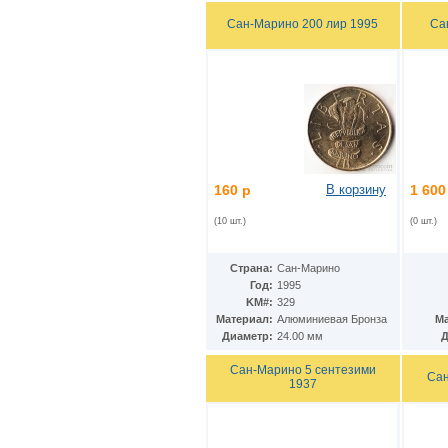
Ирак
(27)
Иран
Сан-Марино 200 лир 1995
Са
(41)
Ирландия
(37)
Исландия
(9)
Испания
(78)
Италия
(59)
Йемен
(13)
Кабо-Верде
(17)
Казахстан
(139)
Камбоджа
(3)
Камерун
(15)
160 р
В корзину
1 600
Канада
(153)
Катар
(4)
(10 шт.)
(0 шт.)
Кения
(20)
Кипр
(24)
Страна:
Сан-Марино
Киргизия
(12)
Год:
1995
Кирибати
(1)
KM#:
329
Китай
(98)
Материал:
Алюминиевая Бронза
Ма
Кокосовые острова
(2)
Диаметр:
24.00 мм
Д
ДР Конго
(21)
Республика Конго
(12)
Сан-Марино 5 сентезими
Сан
Колумбия
1937
(38)
Коморские острова
(6)
Корея
(4)
Республика Корея
(16)