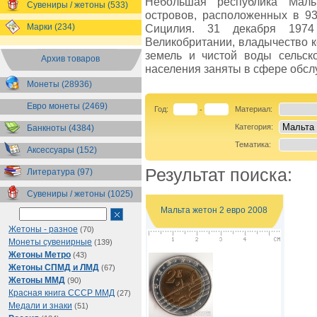
Небольшая республика Маль
Сувениры / жетоны (533)
островов, расположенных в 93
Марки (234)
Сицилия. 31 декабря 1974
Великобритании, владычество ко
земель и чистой воды сельск
Архив товаров
населения заняты в сфере обсл
Монеты (28936)
Евро монеты (2469)
Год:
Материал:
-
Категория:
Банкноты (4384)
Тематика:
Аксессуары (152)
Результат поиска:
Литература (97)
Сувениры / жетоны (1025)
Мальта жетон 2 евро 2008
Жетоны - разное
(70)
Монеты сувенирные
(139)
Жетоны Метро
(43)
Жетоны СПМД и ЛМД
(67)
Жетоны ММД
(90)
Красная книга СССР ММД
(27)
Медали и знаки
(51)