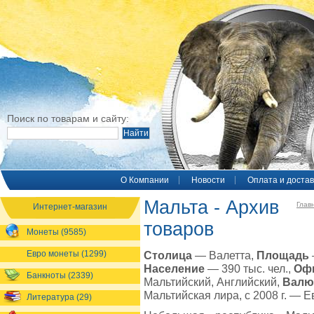
Поиск по товарам и сайту:
O Компании
Новости
Оплата и достав
Мальта - Архив
Глав
Интернет-магазин
товаров
Монеты (9585)
Евро монеты (1299)
Столица
— Валетта,
Площадь
Население
— 390 тыс. чел.,
Оф
Банкноты (2339)
Мальтийский, Английский,
Валю
Мальтийская лира, с 2008 г. — Е
Литература (29)