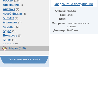
Россия
(134)
Уведомить о поступлении
Австралия
(1)
Австрия
(2)
Страна:
Мальта
Азербайджан
(3)
Год:
2008
Ангилья
(1)
KM#:
-
Аргентина
(1)
Материал:
Биметаллическая
монета
Армения
(2)
Диаметр:
26.00 мм
Аруба
(1)
Беларусь
(3)
Белиз
(1)
Бельгия
(5)
Марки (610)
Бразилия
(1)
Буркина Фасо
(1)
Ватикан
(1)
Тематические каталоги
Великобритания
(56)
Венгрия
(1)
Восточно-Карибские
Территории
(1)
Германия
(103)
Греция
(2)
Грузия
(1)
Египет
(11)
Израиль
(3)
Иран
(1)
Ирландия
(1)
Испания
(1)