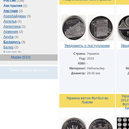
Россия
(134)
Австралия
(1)
Австрия
(2)
Азербайджан
(3)
Ангилья
(1)
Аргентина
(1)
Армения
(2)
Аруба
(1)
Беларусь
(3)
Уведомить о поступлении
Увед
Белиз
(1)
Бельгия
(5)
Страна:
Украина
Марки (610)
Бразилия
(1)
Год:
2019
Буркина Фасо
(1)
KM#:
-
Ватикан
(1)
Материал:
Нейзильбер
М
Тематические каталоги
Великобритания
(56)
Диаметр:
29.00 мм
Венгрия
(1)
Восточно-Карибские
Территории
(1)
Германия
(103)
Укра
Греция
(2)
Украина жетон Футбол во
2012
Львове
Грузия
(1)
Фут
Египет
(11)
Ки
Израиль
(3)
Иран
(1)
Ирландия
(1)
Испания
(1)