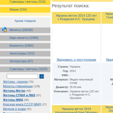
Сувениры / жетоны (533)
Результат поиска:
Марки (234)
Укра
Украина жетон 2014 120 лет
Ген
с Рождения Н.С. Хрущева
Архив товаров
Монеты (28936)
Евро монеты (2469)
Банкноты (4384)
Аксессуары (152)
Уведомить о поступлении
Увед
Литература (97)
Страна:
Украина
Сувениры / жетоны (1025)
Год:
2014
KM#:
-
Материал:
Медно-никелевый
М
Жетоны - разное
(70)
сплав
Монеты сувенирные
(139)
Диаметр:
35.00 мм
Жетоны Метро
(43)
Описание:
Украина жетон 120 лет
с Рождения Н.С.
Жетоны СПМД и ЛМД
(67)
Хрущёва
Жетоны ММД
(90)
Красная книга СССР ММД
(27)
Укра
Украина жетон 2019
Медали и знаки
(51)
Ос
Национальный банк Украины