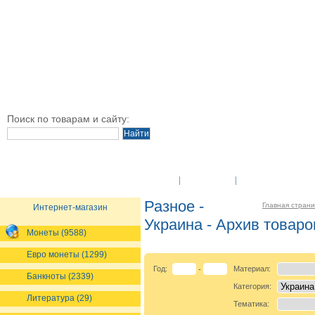
Поиск по товарам и сайту:
O Компании
Новости
Оплата и достав
Разное -
Главная стран
Интернет-магазин
Украина - Архив товаро
Монеты (9588)
Евро монеты (1299)
Год:
Материал:
-
Банкноты (2339)
Категория:
Литература (29)
Тематика: