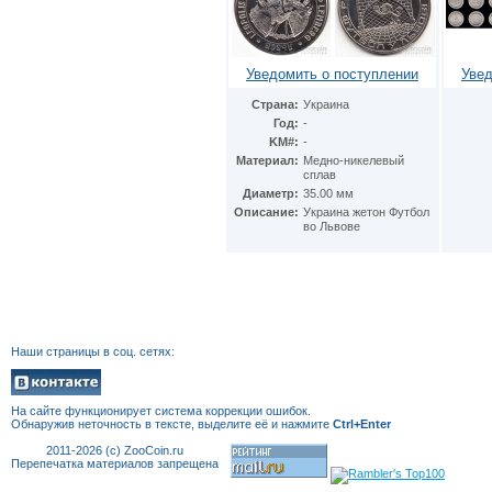
Италия
(23)
Казахстан
(2)
Канада
(3)
Уведомить о поступлении
Увед
Катар
(1)
Кипр
(1)
Страна:
Украина
Китай
(16)
Год:
-
Кувейт
(1)
KM#:
-
Малайзия
(1)
Материал:
Медно-никелевый
Мальта
сплав
(1)
Диаметр:
35.00 мм
Монако
(2)
Описание:
Украина жетон Футбол
Нидерландские Антиллы
(1)
во Львове
Нидерланды
(11)
Норвегия
(1)
Остров Мэн
(1)
Острова Кука
(8)
Оман
(1)
Польша
(7)
Наши страницы в соц. сетях:
Португалия
(1)
Сербия
(1)
Сингапур
(1)
На сайте функционирует система коррекции
ошибок.
Словакия
(3)
Обнаружив неточность в тексте, выделите её и нажмите
Ctrl+Enter
Словения
(1)
2011-2026 (c) ZooCoin.ru
США
(67)
Перепечатка материалов запрещена
Украина
(8)