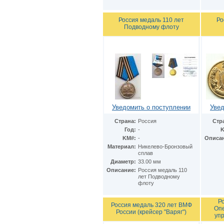
Финляндия
(6)
Фолклендские острова
(1)
Франция
(15)
Россия медаль 110 лет
Ро
Подводному флоту
Швейцария
(1)
Швеция
(2)
ЮАР
(10)
Япония
(2)
Уведомить о поступлении
Увед
Страна:
Россия
Стр
Год:
-
K
KM#:
-
Описа
Материал:
Никелево-Бронзовый
сплав
Диаметр:
33.00 мм
Описание:
Россия медаль 110
лет Подводному
флоту
Р
Россия медаль 320 лет ВМФ
Оп
России (крейсер "Варяг")
уп