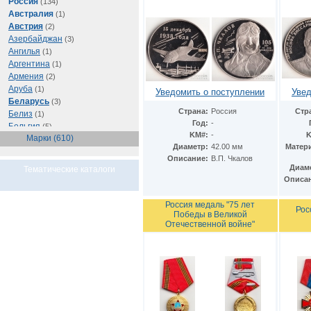
Россия
(134)
Австралия
(1)
Австрия
(2)
Азербайджан
(3)
Ангилья
(1)
Аргентина
(1)
Армения
(2)
Аруба
(1)
Уведомить о поступлении
Увед
Беларусь
(3)
Страна:
Россия
Стр
Белиз
(1)
Год:
-
Бельгия
(5)
KM#:
-
K
Марки (610)
Бразилия
(1)
Диаметр:
42.00 мм
Матер
Буркина Фасо
(1)
Описание:
В.П. Чкалов
Ватикан
(1)
Диам
Тематические каталоги
Великобритания
(56)
Описа
Венгрия
(1)
Восточно-Карибские
Россия медаль "75 лет
Рос
Территории
(1)
Победы в Великой
Германия
(103)
Отечественной войне"
Греция
(2)
Грузия
(1)
Египет
(11)
Израиль
(3)
Иран
(1)
Ирландия
(1)
Испания
(1)