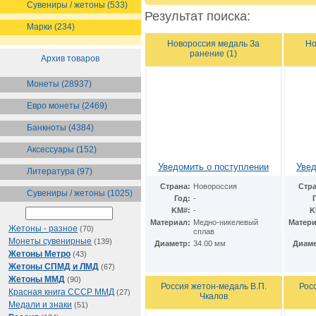
Сувениры / жетоны (533)
Результат поиска:
Марки (234)
Новороссия медаль За
Но
ранение (1)
Архив товаров
Монеты (28937)
Евро монеты (2469)
Банкноты (4384)
Аксессуары (152)
Уведомить о поступлении
Увед
Литература (97)
Страна:
Новороссия
Стра
Сувениры / жетоны (1025)
Год:
-
KM#:
-
K
Материал:
Медно-никелевый
Матери
Жетоны - разное
(70)
сплав
Монеты сувенирные
(139)
Диаметр:
34.00 мм
Диаме
Жетоны Метро
(43)
Жетоны СПМД и ЛМД
(67)
Жетоны ММД
(90)
Россия жетон-медаль В.П.
Рос
Красная книга СССР ММД
(27)
Чкалов
Медали и знаки
(51)