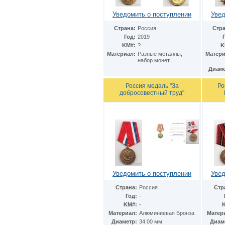
Италия
(23)
Уведомить о поступлении
Увед
Казахстан
(2)
Канада
(3)
Страна:
Россия
Стра
Катар
(1)
Год:
2019
Кипр
(1)
KM#:
?
K
Китай
(16)
Материал:
Разные металлы,
Матери
набор монет.
Кувейт
(1)
Диаме
Малайзия
(1)
Мальта
(1)
Россия медаль "За
Ро
Монако
(2)
добросовестный труд"
Нидерландские Антиллы
(1)
Нидерланды
(11)
Норвегия
(1)
Остров Мэн
(1)
Острова Кука
(8)
Оман
(1)
Польша
(7)
Португалия
(1)
Сербия
(1)
Уведомить о поступлении
Увед
Сингапур
(1)
Страна:
Россия
Стр
Словакия
(3)
Год:
-
Словения
(1)
KM#:
-
США
(67)
Материал:
Алюминиевая Бронза
Матер
Украина
(8)
Диаметр:
34.00 мм
Диам