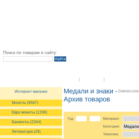
Поиск по товарам и сайту:
O Компании
Новости
Оплата и достав
Медали и знаки -
Главная стра
Интернет-магазин
Архив товаров
Монеты (9587)
Евро монеты (1299)
Год:
Материал:
-
Банкноты (2344)
Категория:
Литература (29)
Тематика: