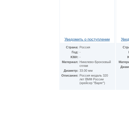
Уведомить о поступлении
Увед
Страна:
Россия
Стр
Год:
-
KM#:
-
Материал:
Никелево-Бронзовый
Матер
сплав
Диам
Диаметр:
33.00 мм
Описание:
Россия медаль 320
лет ВМФ России
(крейсер "Варяг")