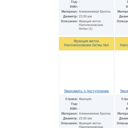
Финляндия
(6)
Год:
-
Фолклендские острова
(1)
KM#:
-
K
Франция
(15)
Материал:
Алюминиевая Бронза
Матер
Швейцария
(1)
Диаметр:
23.00 мм
Диам
Швеция
(2)
Описание:
Франция жетон
Описа
Наполеоновские
ЮАР
(10)
битвы (1)
Япония
(2)
Франция жетон
Наполеоновские битвы №4
Напо
Уведомить о поступлении
Увед
Страна:
Франция
Стр
Год:
-
KM#:
-
K
Материал:
Алюминиевая Бронза
Матер
Диаметр:
23.00 мм
Диам
Описание:
Франция жетон
Описа
Наполеоновские