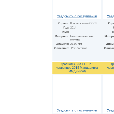
Италия
(23)
Казахстан
(2)
Канада
(3)
Уведомить о поступлении
Увед
Катар
(1)
Кипр
(1)
Страна:
Красная книга СССР
Стр
Китай
(16)
Год:
2014
Кувейт
(1)
KM#:
-
K
Малайзия
(1)
Материал:
Биметаллическая
Матер
монета
Мальта
(1)
Диаметр:
27.00 мм
Диам
Монако
(2)
Описание:
Рак-богомол
Описа
Нидерландские Антиллы
(1)
Нидерланды
(11)
Норвегия
(1)
Остров Мэн
(1)
Красная книга СССР 5
Кр
червонцев 2015 Мандаринка
черв
Острова Кука
(8)
ММД (Proof)
Оман
(1)
Польша
(7)
Португалия
(1)
Сербия
(1)
Сингапур
(1)
Словакия
(3)
Словения
(1)
США
(67)
Украина
(8)
Уведомить о поступлении
Увед