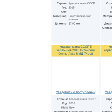
Финляндия
(6)
Страна:
Красная книга СССР
Стр
Фолклендские острова
(1)
Год:
2015
Франция
(15)
KM#:
-
K
Швейцария
(1)
Материал:
Биметаллическая
Матер
Швеция
(2)
монета
ЮАР
(10)
Диаметр:
27.00 мм
Диам
Япония
(2)
Описа
Красная книга СССР 5
Кр
червонцев 2016 Китайский
черв
Окунь- Ауха ММД (Proof)
Уведомить о поступлении
Увед
Страна:
Красная книга СССР
Стра
Год:
2016
KM#:
New
K
Материал:
Биметаллическая
Матери