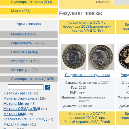
Сувениры / жетоны (533)
Тематика:
Марки (234)
Результат поиска:
Красная книга СССР 5
Архив товаров
Кр
червонцев 2013 Европейский
черв
хариус ММД (UNC)
Монеты (28936)
Евро монеты (2469)
Банкноты (4384)
Аксессуары (152)
Литература (97)
Уведомить о поступлении
Увед
Сувениры / жетоны (1025)
Страна:
Красная книга СССР
Стра
Год:
2013
KM#:
new
K
Жетоны - разное
(70)
Материал:
Биметаллическая
Матери
Монеты сувенирные
(139)
монета
Жетоны Метро
(43)
Диаметр:
27.00 мм
Диаме
Жетоны СПМД и ЛМД
(67)
Красная книга СССР 5
Кр
Жетоны ММД
(90)
червонцев 2013 Стерх -
черв
Красная книга СССР ММД
(27)
белый журавль ММД (Proof)
Медали и знаки
(51)