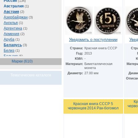
Россия
(134)
Австралия
(1)
Австрия
(2)
Азербайджан
(3)
Ангилья
(1)
Аргентина
(1)
Армения
(2)
Аруба
Уведомить о поступлении
Увед
(1)
Беларусь
(3)
Страна:
Красная книга СССР
Стр
Белиз
(1)
Год:
2013
Бельгия
(5)
KM#:
-
K
Марки (610)
Бразилия
(1)
Материал:
Биметаллическая
Матер
Буркина Фасо
(1)
монета
Ватикан
(1)
Диаметр:
27.00 мм
Диам
Тематические каталоги
Великобритания
(56)
Описа
Венгрия
(1)
Восточно-Карибские
Территории
(1)
Германия
(103)
Кр
Красная книга СССР 5
Греция
(2)
черво
червонцев 2014 Рак-богомол
Грузия
(1)
Египет
(11)
Израиль
(3)
Иран
(1)
Ирландия
(1)
Испания
(1)