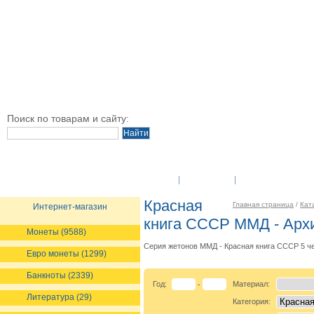
Поиск по товарам и сайту:
O Компании
Новости
Оплата и достав
Красная
Главная страница
/
Кат
Интернет-магазин
книга СССР ММД - Арх
Монеты (9588)
Серия жетонов ММД - Красная книга СССР 5 ч
Евро монеты (1299)
Банкноты (2339)
Год:
Материал:
-
Литература (29)
Категория: