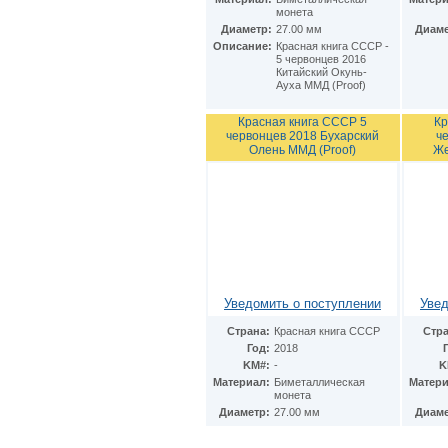
монета
Диаметр:
27.00 мм
Диаме
Описание:
Красная книга СССР -
5 червонцев 2016
Китайский Окунь-
Ауха ММД (Proof)
Красная книга СССР 5
Кр
червонцев 2018 Бухарский
ч
Олень ММД (Proof)
Же
Уведомить о поступлении
Увед
Страна:
Красная книга СССР
Стра
Год:
2018
KM#:
-
K
Материал:
Биметаллическая
Матери
монета
Диаметр:
27.00 мм
Диаме