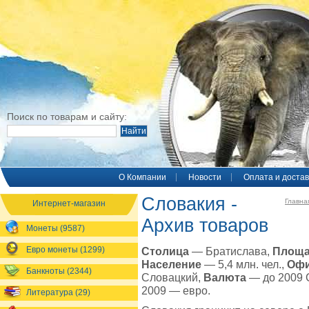
Поиск по товарам и сайту:
O Компании
Новости
Оплата и достав
Словакия -
Главна
Интернет-магазин
Архив товаров
Монеты (9587)
Евро монеты (1299)
Столица
— Братислава,
Площ
Население
— 5,4 млн. чел.,
Офи
Банкноты (2344)
Словацкий,
Валюта
— до 2009 С
2009 — евро.
Литература (29)