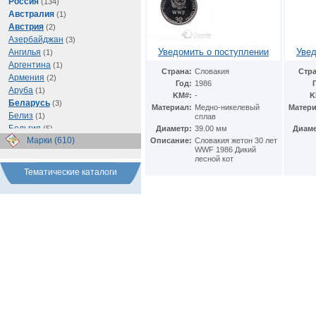
Россия
(134)
Австралия
(1)
Австрия
(2)
Азербайджан
(3)
Уведомить о поступлении
Увед
Ангилья
(1)
Аргентина
(1)
Страна:
Словакия
Стра
Армения
(2)
Год:
1986
Аруба
(1)
KM#:
-
K
Беларусь
(3)
Материал:
Медно-никелевый
Матери
Белиз
(1)
сплав
Бельгия
(5)
Диаметр:
39.00 мм
Диаме
Марки (610)
Бразилия
Описание:
Словакия жетон 30 лет
(1)
WWF 1986 Дикий
Буркина Фасо
(1)
лесной кот
Ватикан
(1)
Тематические каталоги
Великобритания
(56)
Венгрия
(1)
Восточно-Карибские
Территории
(1)
Германия
(103)
Греция
(2)
Грузия
(1)
Египет
(11)
Израиль
(3)
Иран
(1)
Ирландия
(1)
Испания
(1)