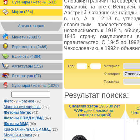
Словакия граничит на севере с 
Сувениры / жетоны (533)
Украиной, на юге с Венгрией, 
Марки (234)
Австрией. Славянские народы 
в. н.э. А в 12-13 в. утверд
славянским просветителям
Архив товаров
независимость к 1918 г., объе
1945 страну оккупировали 
Монеты (28937)
правительство. С 1945 по 199
Евро монеты (2469)
Чехословакию, в 1992 г. объяви
Банкноты (4384)
Аксессуары (152)
Год:
Материал:
-
Категория:
Литература (97)
Тематика:
Сувениры / жетоны (1025)
Результат поиска:
Жетоны - разное
(70)
Словакия жетон 1986 30 лет
Монеты сувенирные
(139)
С
WWF Дикий лесной кот
Жетоны Метро
Чемп
(43)
(конверт с маркой)
Жетоны СПМД и ЛМД
(67)
Жетоны ММД
(90)
Красная книга СССР ММД
(27)
Медали и знаки
(51)