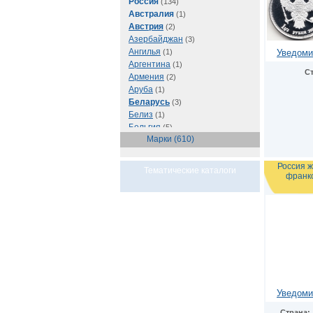
Россия
(134)
Австралия
(1)
Австрия
(2)
Азербайджан
(3)
Ангилья
(1)
Уведоми
Аргентина
(1)
С
Армения
(2)
Аруба
(1)
Беларусь
(3)
Белиз
(1)
Бельгия
(5)
Марки (610)
Бразилия
(1)
Буркина Фасо
(1)
Ватикан
(1)
Россия ж
Тематические каталоги
франк
Великобритания
(56)
Венгрия
(1)
Восточно-Карибские
Территории
(1)
Германия
(103)
Греция
(2)
Грузия
(1)
Египет
(11)
Израиль
(3)
Иран
(1)
Уведоми
Ирландия
(1)
Испания
(1)
Страна: