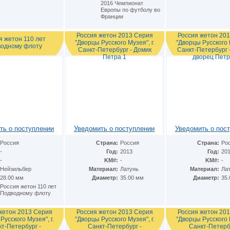
2016 Чемпионат
Европы по футболу во
Франции
Россия жетон 2013 Серия
Россия жетон 20
я жетон 110 лет
"Дворцы Русского Музея", г.
"Дворцы Русского М
одному флоту
Санкт-Петербург - Домик
Санкт-Петербург 
Петра 1
дворец Петр
ть о поступлении
Уведомить о поступлении
Уведомить о пос
Россия
Страна:
Россия
Страна:
Ро
-
Год:
2013
Год:
20
-
KM#:
-
KM#:
-
Нейзильбер
Материал:
Латунь
Материал:
Ла
28.00 мм
Диаметр:
35.00 мм
Диаметр:
35
Россия жетон 110 лет
Подводному флоту
жетон 2013 Серия
Россия жетон 2013 Серия
Россия жетон 20
Русского Музея", г.
"Дворцы Русского Музея", г.
"Дворцы Русского М
т-Петербург -
Санкт-Петербург -
Санкт-Петербу