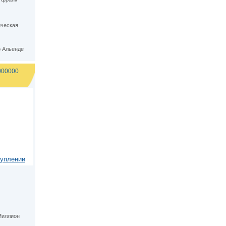
ческая
 Альенде
000000
туплении
Миллион