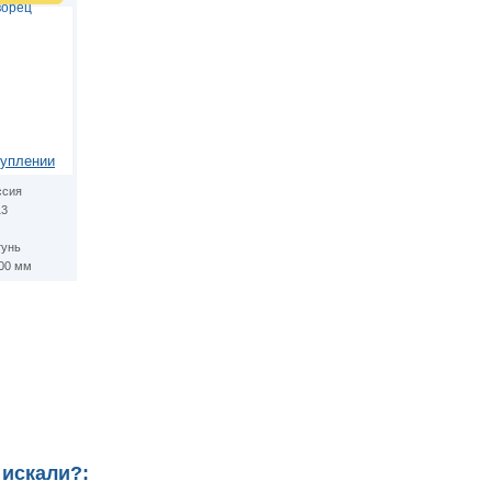
ворец
туплении
ссия
13
тунь
.00 мм
 искали?: