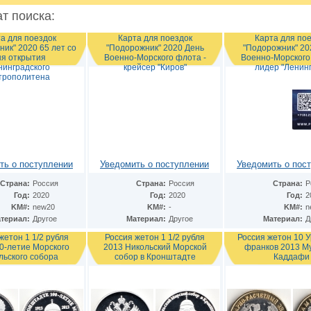
т поиска:
а для поездок
Карта для поездок
Карта для по
ик" 2020 65 лет со
"Подорожник" 2020 День
"Подорожник" 20
ня открытия
Военно-Морского флота -
Военно-Морского
нинградского
крейсер "Киров"
лидер "Ленин
трополитена
ть о поступлении
Уведомить о поступлении
Уведомить о пос
Страна:
Россия
Страна:
Россия
Страна:
Р
Год:
2020
Год:
2020
Год:
2
KM#:
new20
KM#:
-
KM#:
n
териал:
Другое
Материал:
Другое
Материал:
Д
жетон 1 1/2 рубля
Россия жетон 1 1/2 рубля
Россия жетон 10 
0-летие Морского
2013 Никольский Морской
франков 2013 М
льского собора
собор в Кронштадте
Каддафи