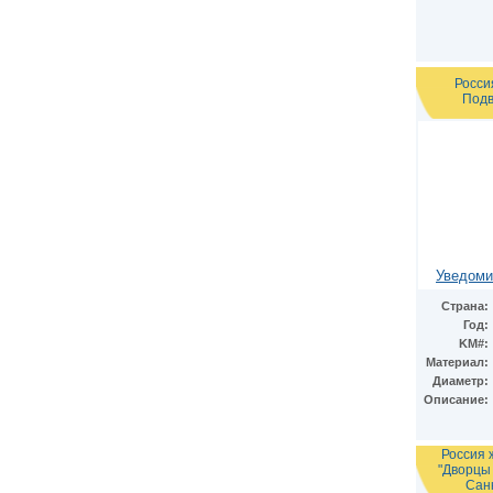
Финляндия
(6)
Фолклендские острова
(1)
Франция
(15)
Швейцария
(1)
Швеция
(2)
Росси
Подв
ЮАР
(10)
Япония
(2)
Уведоми
Страна:
Год:
KM#:
Материал:
Диаметр:
Описание:
Россия 
"Дворцы 
Санк