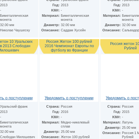
2013
Год:
2013
Год:
2013
-
KM#:
-
KM#:
-
Биметаллическая
Материал:
Биметаллическая
Материал:
Биметалли
монета
монета
монета
32.00 мм
Диаметр:
32.00 мм
Диаметр:
32.00 мм
Николае Чаушеску
Описание:
Саддам Хусейн
Описание:
Сальвадор
етон 10 Уральских
Россия Жетон 100 рублей
Россия жетон 1
в 2013 Слободан
2016 Чемпионат Европы по
Рублей
Милошевич
футболу во Франции
ть о поступлении
Уведомить о поступлении
Уведомить о пос
Уральский франк
Страна:
Россия
Страна:
Россия
2013
Год:
2016
Год:
2015
-
KM#:
-
KM#:
-
Биметаллическая
Материал:
Медно-никелевый
Материал:
Латунь
монета
сплав
Диаметр:
25.00 мм
32.00 мм
Диаметр:
25.00 мм
Описание:
Россия 1 
Слободан Милошевич
Описание:
Жетон 100 рублей
Рублей