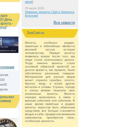
июля!
26 июля 2026
Новинки: монеты США и банкнота
ездок
Бурунди!
20 День
Все новости
 флота -
град"
ZooCoin.ru
Монеты, особенно редкие,
памятные и юбилейные, являются
весомой частью истории
человечества. Первые монеты
появились вскоре после того, как
люди стали использовать деньги.
Тогда именно монеты стали
туплении
основной обменной валютой на
долгое время и, как правило, были
обеспечены реальным товаром.
оссия
Материалом для разных видов
020
монет служило серебро, золото,
бронза, медь, а позже другие
ew20
металлы и сплавы. Страны, города
ругое
и союзы веками чеканили свои
уникальные монеты. Монеты
Уральских
нередко выпускались в связи с
уаммар
важным событием или юбилеем. В
наше время памятные и редкие
монеты, перестав быть обменным
средством, все больше становятся
вещью в себе, предметом внимания
нумизматов, приобретая свою,
особенную ценность.