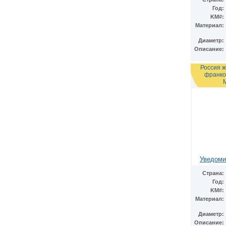
Италия
(23)
Год:
Казахстан
KM#:
(2)
Материал:
Канада
(3)
Катар
(1)
Диаметр:
Кипр
(1)
Описание:
Китай
(16)
Кувейт
(1)
Россия ж
Малайзия
(1)
франко
Мальта
(1)
Монако
(2)
Нидерландские Антиллы
(1)
Нидерланды
(11)
Норвегия
(1)
Остров Мэн
(1)
Острова Кука
(8)
Оман
(1)
Польша
(7)
Уведоми
Португалия
(1)
Сербия
(1)
Страна:
Сингапур
(1)
Год:
Словакия
(3)
KM#:
Словения
(1)
Материал:
США
(67)
Диаметр:
Украина
(8)
Описание: