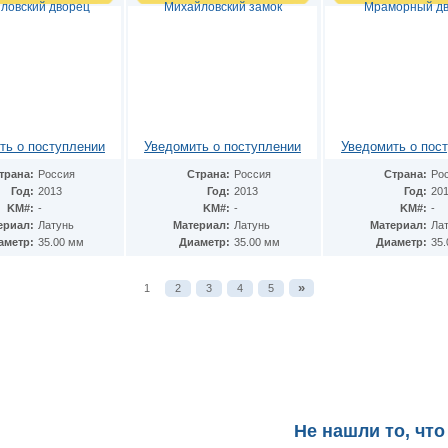
ловский дворец
Михайловский замок
Мраморный д
ть о поступлении
Уведомить о поступлении
Уведомить о пос
трана:
Россия
Страна:
Россия
Страна:
Ро
Год:
2013
Год:
2013
Год:
20
KM#:
-
KM#:
-
KM#:
-
ериал:
Латунь
Материал:
Латунь
Материал:
Ла
аметр:
35.00 мм
Диаметр:
35.00 мм
Диаметр:
35
»
1
2
3
4
5
Не нашли то, что