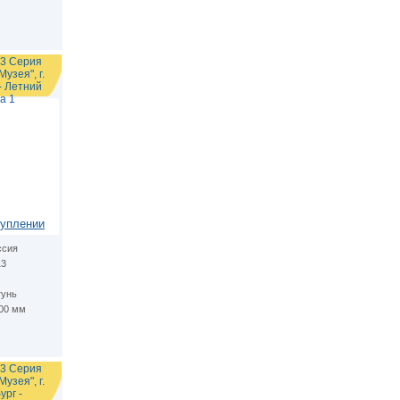
13 Серия
узея", г.
- Летний
а 1
туплении
ссия
13
тунь
.00 мм
13 Серия
узея", г.
рг -