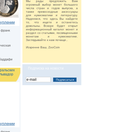
Мы рады предложить Вам
огромный выбор монет большого
числа стран и годов выпуска, а
также превосходные аксессуары
для нумизматики и литературу.
Надеемся, что здесь Вы найдете
туплении
то, что ищете и останетесь
довольны. Вскоре будет открыт
информационный каталог монет и
 франк
раздел со статьями, посвященными
монетам и нумизматике.
Заглядывайте к нам почаще..
ческая
Искренне Ваш, ZooCoin
Каддафи
Подписка на новости
Уральских
львадор
туплении
 франк