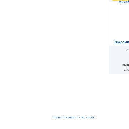
Михай
Уведоми
С
Мат
Ди
Наши страницы в соц. сетях: