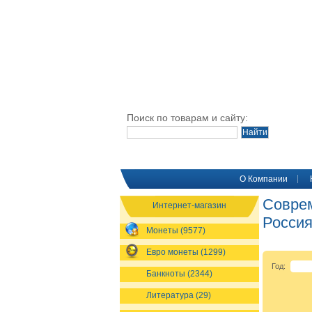
Поиск по товарам и сайту:
O Компании
Совре
Интернет-магазин
Россия
Монеты (9577)
Евро монеты (1299)
Год:
Банкноты (2344)
Литература (29)