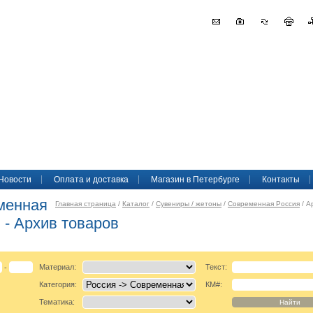
Новости
Оплата и доставка
Магазин в Петербурге
Контакты
менная
Главная страница
/
Каталог
/
Сувениры / жетоны
/
Современная Россия
/ А
 - Архив товаров
Материал:
Текст:
-
Категория:
КМ#:
Тематика: