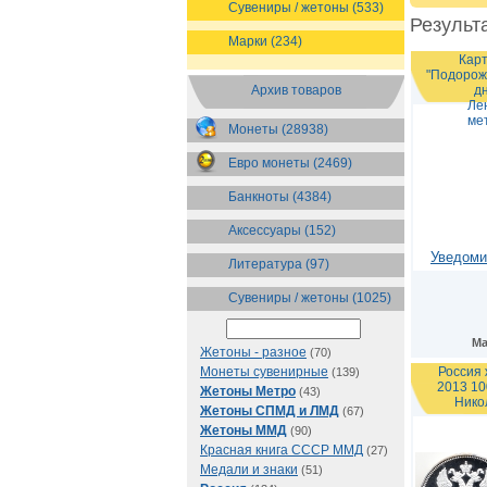
Сувениры / жетоны (533)
Результа
Марки (234)
Карт
"Подорожн
Архив товаров
д
Ле
ме
Монеты (28938)
Евро монеты (2469)
Банкноты (4384)
Аксессуары (152)
Уведоми
Литература (97)
Сувениры / жетоны (1025)
Ма
Жетоны - разное
(70)
Монеты сувенирные
Россия 
(139)
2013 10
Жетоны Метро
(43)
Нико
Жетоны СПМД и ЛМД
(67)
Жетоны ММД
(90)
Красная книга СССР ММД
(27)
Медали и знаки
(51)