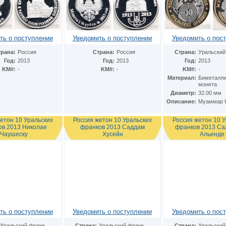
ть о поступлении
Уведомить о поступлении
Уведомить о пос
трана:
Россия
Страна:
Россия
Страна:
Уральский
Год:
2013
Год:
2013
Год:
2013
KM#:
-
KM#:
-
KM#:
-
Материал:
Биметалли
монета
Диаметр:
32.00 мм
Описание:
Муаммар 
етон 10 Уральских
Россия жетон 10 Уральских
Россия жетон 10 
ов 2013 Николае
франков 2013 Саддам
франков 2013 Са
Чаушеску
Хусейн
Альенде
ть о поступлении
Уведомить о поступлении
Уведомить о пос
Уральский франк
Страна:
Уральский франк
Страна:
Уральский