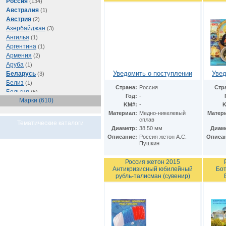
Россия
(134)
Австралия
(1)
Австрия
(2)
Азербайджан
(3)
Ангилья
(1)
Аргентина
(1)
Армения
(2)
Аруба
(1)
Уведомить о поступлении
Увед
Беларусь
(3)
Белиз
(1)
Страна:
Россия
Стр
Бельгия
(5)
Год:
-
Марки (610)
Бразилия
(1)
KM#:
-
K
Буркина Фасо
(1)
Материал:
Медно-никелевый
Матер
Ватикан
(1)
сплав
Тематические каталоги
Великобритания
(56)
Диаметр:
38.50 мм
Диам
Венгрия
Описание:
Россия жетон А.С.
Описа
(1)
Пушкин
Восточно-Карибские
Территории
(1)
Германия
(103)
Россия жетон 2015
Антикризисный юбилейный
Бот
Греция
(2)
рубль-талисман (сувенир)
Грузия
(1)
Египет
(11)
Израиль
(3)
Иран
(1)
Ирландия
(1)
Испания
(1)