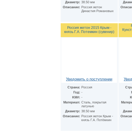
Диаметр:
38.50 мм
Диам
Описание:
Россия жетон
Описа
Династия Романовых
Россия жетон 2015 Крым -
Кунст
князь Г.А. Потемкин (сувенир)
Уведомить о поступлении
Увед
Страна:
Россия
Стр
Год:
-
KM#:
-
K
Материал:
Cталь, покрытая
Матер
латунью
Диаметр:
38.50 мм
Диам
Описание:
Россия жетон Крым -
Описа
князь Г.А. Потёмкин