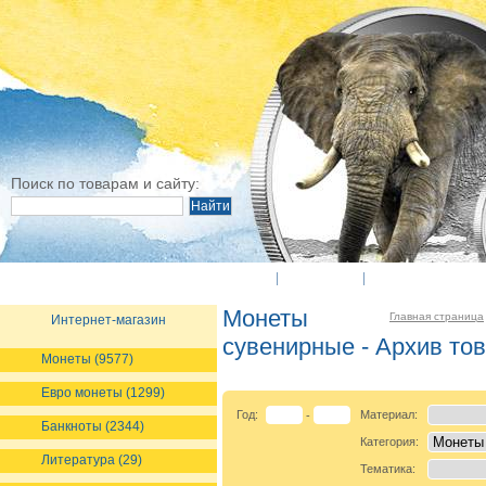
Поиск по товарам и сайту:
O Компании
Новости
Оплата и достав
Монеты
Главная страница
Интернет-магазин
сувенирные - Архив то
Монеты (9577)
Евро монеты (1299)
Год:
Материал:
-
Банкноты (2344)
Категория:
Литература (29)
Тематика: