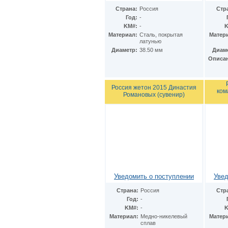
Финляндия
(6)
Фолклендские острова
Страна:
Россия
Стр
(1)
Год:
-
Франция
(15)
KM#:
-
K
Швейцария
(1)
Материал:
Cталь, покрытая
Матер
Швеция
(2)
латунью
ЮАР
(10)
Диаметр:
38.50 мм
Диам
Япония
(2)
Описа
Россия жетон 2015 Династия
ком
Романовых (сувенир)
Уведомить о поступлении
Увед
Страна:
Россия
Стр
Год:
-
KM#:
-
K
Материал:
Медно-никелевый
Матер
сплав