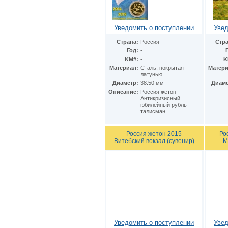
Италия
(23)
Казахстан
(2)
Канада
(3)
Уведомить о поступлении
Увед
Катар
(1)
Страна:
Россия
Стра
Кипр
(1)
Год:
-
Китай
(16)
KM#:
-
K
Кувейт
(1)
Материал:
Cталь, покрытая
Матери
Малайзия
(1)
латунью
Мальта
(1)
Диаметр:
38.50 мм
Диаме
Монако
(2)
Описание:
Россия жетон
Антикризисный
Нидерландские Антиллы
(1)
юбилейный рубль-
Нидерланды
(11)
талисман
Норвегия
(1)
Остров Мэн
(1)
Россия жетон 2015
Ро
Острова Кука
(8)
Витебский вокзал (сувенир)
М
Оман
(1)
Польша
(7)
Португалия
(1)
Сербия
(1)
Сингапур
(1)
Словакия
(3)
Словения
(1)
США
(67)
Украина
(8)
Уведомить о поступлении
Увед