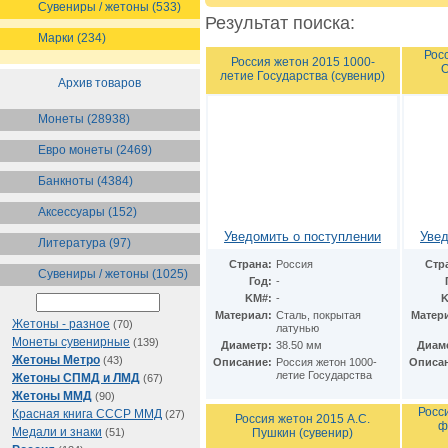
Сувениры / жетоны (533)
Результат поиска:
Марки (234)
Рос
Россия жетон 2015 1000-
летие Государства (сувенир)
Архив товаров
Монеты (28938)
Евро монеты (2469)
Банкноты (4384)
Аксессуары (152)
Уведомить о поступлении
Увед
Литература (97)
Страна:
Россия
Стр
Сувениры / жетоны (1025)
Год:
-
KM#:
-
K
Материал:
Cталь, покрытая
Матер
Жетоны - разное
(70)
латунью
Монеты сувенирные
(139)
Диаметр:
38.50 мм
Диам
Жетоны Метро
(43)
Описание:
Россия жетон 1000-
Описа
летие Государства
Жетоны СПМД и ЛМД
(67)
Жетоны ММД
(90)
Росс
Красная книга СССР ММД
(27)
Россия жетон 2015 А.С.
ф
Медали и знаки
Пушкин (сувенир)
(51)