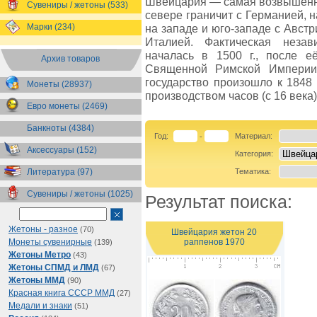
Швейцария — самая возвышенн
Сувениры / жетоны (533)
севере граничит с Германией, н
Марки (234)
на западе и юго-западе с Авст
Италией. Фактическая незав
началась в 1500 г., после е
Архив товаров
Священной Римской Империи
государство произошло к 1848 
Монеты (28937)
производством часов (с 16 век
Евро монеты (2469)
Банкноты (4384)
Год:
Материал:
-
Аксессуары (152)
Категория:
Литература (97)
Тематика:
Сувениры / жетоны (1025)
Результат поиска:
Жетоны - разное
(70)
Швейцария жетон 20
раппенов 1970
Монеты сувенирные
(139)
Жетоны Метро
(43)
Жетоны СПМД и ЛМД
(67)
Жетоны ММД
(90)
Красная книга СССР ММД
(27)
Медали и знаки
(51)