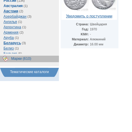
Россия
(134)
Австралия
(1)
Австрия
(2)
Уведомить о поступлении
Азербайджан
(3)
Ангилья
(1)
Страна:
Швейцария
Аргентина
(1)
Год:
1970
Армения
(2)
KM#:
-
Аруба
(1)
Материал:
Алюминий
Беларусь
(3)
Диаметр:
16.00 мм
Белиз
(1)
Бельгия
(5)
Марки (610)
Бразилия
(1)
Буркина Фасо
(1)
Ватикан
(1)
Тематические каталоги
Великобритания
(56)
Венгрия
(1)
Восточно-Карибские
Территории
(1)
Германия
(103)
Греция
(2)
Грузия
(1)
Египет
(11)
Израиль
(3)
Иран
(1)
Ирландия
(1)
Испания
(1)