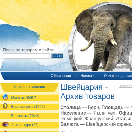
Поиск по товарам и сайту:
O Компании
Новости
Оплата и достав
Швейцария -
Главная 
Интернет-магазин
Архив товаров
Монеты (9587)
Евро монеты (1299)
Столица
— Берн,
Площадь
— 4
Население
— 7 млн. чел.,
Офиц
Банкноты (2344)
Немецкий, Французский, Италья
Валюта
— Швейцарский франк.
Литература (29)