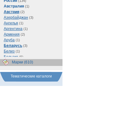
Россия
(134)
Австралия
(1)
Австрия
(2)
Азербайджан
(3)
Ангилья
(1)
Аргентина
(1)
Армения
(2)
Аруба
(1)
Беларусь
(3)
Белиз
(1)
Бельгия
(5)
Марки (610)
Бразилия
(1)
Буркина Фасо
(1)
Ватикан
(1)
Тематические каталоги
Великобритания
(56)
Венгрия
(1)
Восточно-Карибские
Территории
(1)
Германия
(103)
Греция
(2)
Грузия
(1)
Египет
(11)
Израиль
(3)
Иран
(1)
Ирландия
(1)
Испания
(1)