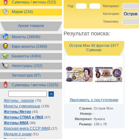
Сувениры / жетоны (533)
Год:
Материал:
-
Марки (234)
Категория:
Тематика:
Архив товаров
Результат поиска:
Монеты (28936)
Остров Мэн 40 фунтов 1977
Евро монеты (2469)
Сувенир
Банкноты (4384)
Аксессуары (152)
Литература (97)
Сувениры / жетоны (1025)
Уведомить о поступлении
Жетоны - разное
(70)
Монеты сувенирные
(139)
Страна:
Остров Мэн
Жетоны Метро
(43)
Номер:
-
Жетоны СПМД и ЛМД
(67)
Материал:
бумага
Жетоны ММД
(90)
Размер:
138 х 78
Красная книга СССР ММД
(27)
Медали и знаки
(51)