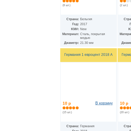
(8 шт.)
(2 шт.)
Страна:
Бельгия
Стра
Год:
2017
KM#:
New
K
Материал:
Сталь, покрытая
Матери
медью
Диаметр:
21.30 мм
Диаме
Германия 1 евроцент 2018 A
Герм
10 р
В корзину
10 р
(15 шт.)
(20 шт.)
Страна:
Германия
Стра