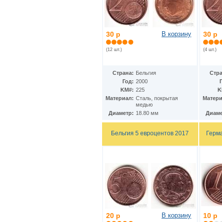
30 р
В корзину
30 р
(12 шт.)
(4 шт.)
Страна:
Бельгия
Стра
Год:
2000
KM#:
225
K
Материал:
Сталь, покрытая
Матери
медью
Диаметр:
18.80 мм
Диаме
Бельгия 5 евроцентов 2017
Герм
20 р
В корзину
10 р