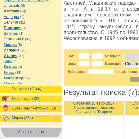
Евроценты (10-20-50с)
(46)
Австрией. Славянские народы 
Unusuals
(8)
в. н.э. А в 12-13 в. утверд
Австрия
(94)
славянским просветителям
Андорра
(2)
независимость к 1918 г., объе
Бельгия
(31)
1945 страну оккупировали 
Болгария
(1)
правительство. С 1945 по 199
Ватикан
(1)
Чехословакию, в 1992 г. объяви
Германия €
(45)
Греция
(5)
Испания
(26)
Италия
(11)
Год:
Материал:
-
Кипр
(4)
Цена:
Категория:
-
Латвия
(9)
Добавлена с
по настоящее 
Литва
(15)
Люксембург
(42)
Мальта
(8)
Банкноты (2344)
Монако
(8)
Результат поиска (7)
Нидерланды
(21)
Литература (29)
Португалия
(67)
Словакия 10 евро 2017
Сло
Сан-Марино
(35)
Писательница Божена
лет
Сувениры / жетоны (533)
Словакия
(7)
Сланчикова Тимрава
Словения
(8)
Марки (234)
Финляндия
(65)
Франция
(91)
Архив товаров
Эстония
(10)