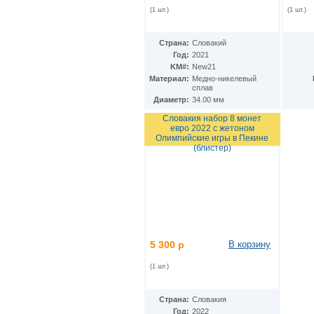
(1 шт.)
(1 шт.)
Страна:
Словакий
Год:
2021
KM#:
New21
Материал:
Медно-никелевый
сплав
Диаметр:
34.00 мм
Словакия набор 8 монет
евро 2022 с жетоном
Олимпийские игры в Пекине
(блистер)
5 300 р
В корзину
(1 шт.)
Страна:
Словакия
Год:
2022