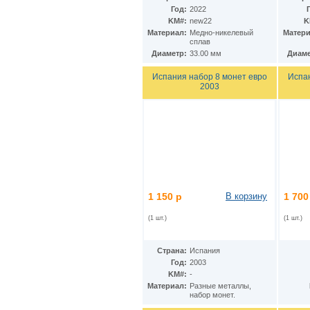
Год:
2022
KM#:
new22
K
Материал:
Медно-никелевый
Матери
сплав
Диаметр:
33.00 мм
Диаме
Испания набор 8 монет евро
Испан
2003
1 150 р
В корзину
1 700
(1 шт.)
(1 шт.)
Страна:
Испания
Год:
2003
KM#:
-
Материал:
Разные металлы,
набор монет.