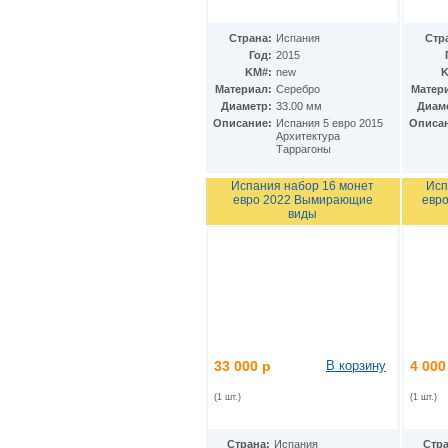
Страна:
Испания
Стр
Год:
2015
KM#:
new
K
Материал:
Серебро
Матер
Диаметр:
33.00 мм
Диам
Описание:
Испания 5 евро 2015
Описа
Архитектура
Таррагоны
Испания набор 16 монет
Исп
евро 2022 Вымирающие
евро
виды
33 000 р
В корзину
4 000
(1 шт.)
(1 шт.)
Страна:
Испания
Стра