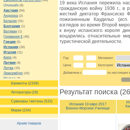
Евроценты (10-20-50с)
(46)
19 века Испания пережила нас
Unusuals
(8)
гражданскую войну 1936 г., в р
Австрия
(94)
жесткий диктатор Франсиско Ф
Андорра
(2)
пожизненным Каудильо (исп
Бельгия
(31)
взглядов во время Второй миро
Болгария
(1)
к внуку испанского короля ди
Ватикан
(1)
воцарились отнасительные мир
Германия €
(45)
туристической деятельности.
Греция
(5)
Испания
(26)
Италия
(11)
Кипр
(4)
Год:
Материал:
-
Латвия
(9)
Цена:
Категория:
-
Литва
(15)
Добавлена с
по настоящее 
Люксембург
(42)
Мальта
(8)
Банкноты (2339)
Монако
(8)
Нидерланды
(21)
Результат поиска (26
Литература (29)
Португалия
(67)
Сан-Марино
(35)
Сувениры / жетоны (533)
Ис
Испания 10 евро 2017
Словакия
(7)
Ка
Военно-Морское Училище
Словения
(8)
Марки (234)
Финляндия
(65)
Франция
(91)
Архив товаров
Эстония
(10)