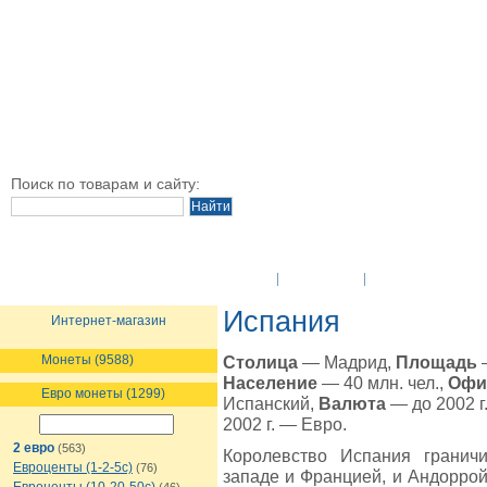
Поиск по товарам и сайту:
O Компании
Новости
Оплата и достав
Испания
Интернет-магазин
Монеты (9588)
Столица
— Мадрид,
Площадь
—
Население
— 40 млн. чел.,
Офи
Евро монеты (1299)
Испанский,
Валюта
— до 2002 г.
2002 г. — Евро.
2 евро
(563)
Королевство Испания гранич
Евроценты (1-2-5с)
(76)
западе и Францией, и Андоррой