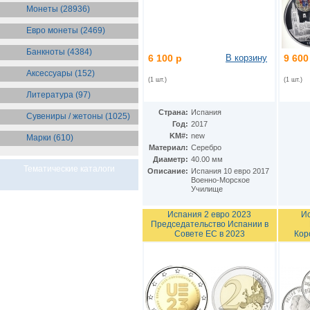
Монеты (28936)
Евро монеты (2469)
Банкноты (4384)
6 100 р
В корзину
9 600
Аксессуары (152)
(1 шт.)
(1 шт.)
Литература (97)
Страна:
Испания
Сувениры / жетоны (1025)
Год:
2017
KM#:
new
Марки (610)
Материал:
Серебро
Диаметр:
40.00 мм
Тематические каталоги
Описание:
Испания 10 евро 2017
Военно-Морское
Училище
Испания 2 евро 2023
Ис
Председательство Испании в
Совете ЕС в 2023
Кор