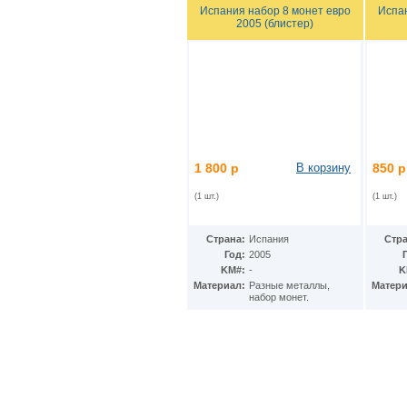
Испания набор 8 монет евро
Испан
2005 (блистер)
1 800 р
В корзину
850 р
(1 шт.)
(1 шт.)
Страна:
Испания
Стра
Год:
2005
KM#:
-
K
Материал:
Разные металлы,
Матери
набор монет.