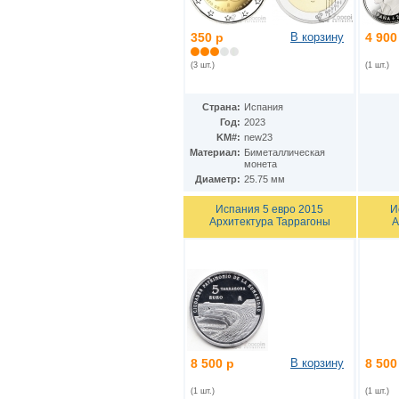
350 р
В корзину
4 900
(3 шт.)
(1 шт.)
Страна:
Испания
Год:
2023
KM#:
new23
Материал:
Биметаллическая
монета
Диаметр:
25.75 мм
Испания 5 евро 2015
И
Архитектура Таррагоны
А
8 500 р
В корзину
8 500
(1 шт.)
(1 шт.)