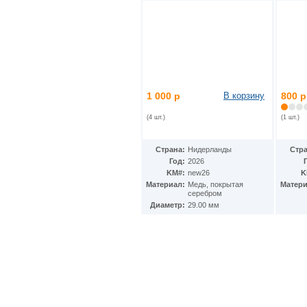
1 000 р
В корзину
800 р
(4 шт.)
(1 шт.)
Страна:
Нидерланды
Стра
Год:
2026
KM#:
new26
K
Материал:
Медь, покрытая
Матери
серебром
Диаметр:
29.00 мм