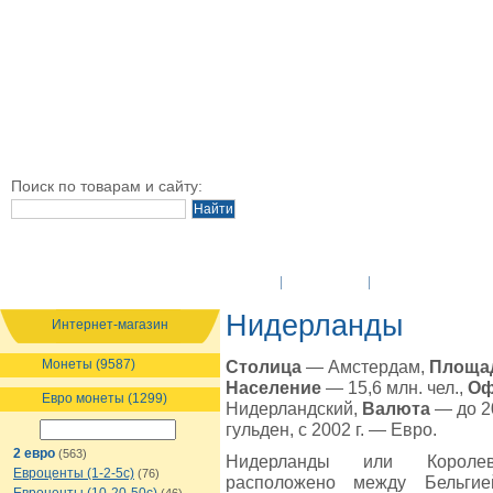
Поиск по товарам и сайту:
O Компании
Новости
Оплата и достав
Нидерланды
Интернет-магазин
Монеты (9587)
Столица
— Амстердам,
Площа
Население
— 15,6 млн. чел.,
Оф
Евро монеты (1299)
Нидерландский,
Валюта
— до 2
гульден, с 2002 г. — Евро.
2 евро
(563)
Нидерланды или Королев
Евроценты (1-2-5с)
(76)
расположено между Бельги