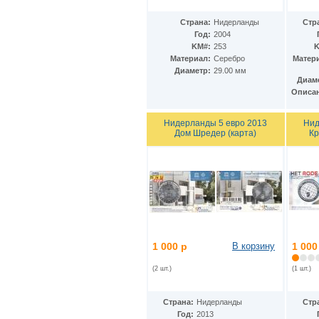
Страна:
Нидерланды
Стр
Год:
2004
KM#:
253
K
Материал:
Серебро
Матер
Диаметр:
29.00 мм
Диам
Описа
Нидерланды 5 евро 2013
Нид
Дом Шрeдер (карта)
Кр
1 000 р
В корзину
1 000
(2 шт.)
(1 шт.)
Страна:
Нидерланды
Стр
Год:
2013