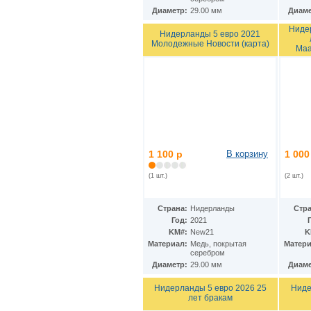
Диаметр:
29.00 мм
Диаме
Нидер
Нидерланды 5 евро 2021
Молодежные Новости (карта)
Маа
1 100 р
В корзину
1 000
(1 шт.)
(2 шт.)
Страна:
Нидерланды
Стра
Год:
2021
KM#:
New21
K
Материал:
Медь, покрытая
Матери
серебром
Диаметр:
29.00 мм
Диаме
Нидерланды 5 евро 2026 25
Ниде
лет бракам