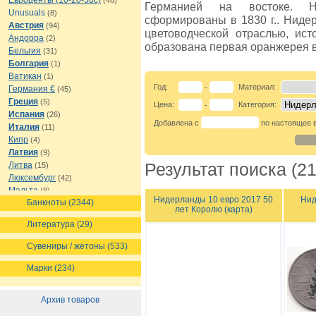
Евроценты (10-20-50с)
(46)
Германией на востоке. 
Unusuals
(8)
сформированы в 1830 г.. Ниде
Австрия
(94)
цветоводческой отраслью, ист
Андорра
(2)
образована первая оранжерея 
Бельгия
(31)
Болгария
(1)
Ватикан
(1)
Год:
Материал:
-
Германия €
(45)
Греция
(5)
Цена:
Категория:
-
Испания
(26)
Добавлена с
по настоящее 
Италия
(11)
Кипр
(4)
Латвия
(9)
Литва
Результат поиска (21
(15)
Люксембург
(42)
Мальта
(8)
Нидерланды 10 евро 2017 50
Нид
Банкноты (2344)
Монако
(8)
лет Королю (карта)
Нидерланды
(21)
Литература (29)
Португалия
(67)
Сан-Марино
(35)
Сувениры / жетоны (533)
Словакия
(7)
Словения
(8)
Марки (234)
Финляндия
(65)
Франция
(91)
Архив товаров
Эстония
(10)