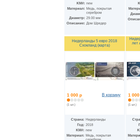
KM#:
new
K
Материал:
Медь, покрытая
Матер
серебром
Диам
Диаметр:
29.00 мм
Описа
Описание:
Дом Шрeдер
Нидер
Нидерланды 5 евро 2018
лет
Схокланд (карта)
1 000 р
В корзину
1 000
(1 шт.)
(1 шт.)
Страна:
Нидерланды
Стра
Год:
2018
KM#:
new
K
Материал:
Медь, покрытая
Матери
серебром