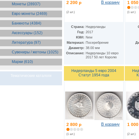
2 200 р
В корзину
1 050
Монеты (28937)
(2 шт.)
(1 шт.)
Евро монеты (2469)
Банкноты (4384)
Страна:
Нидерланды
Год:
2017
Аксессуары (152)
KM#:
New
Литература (97)
Материал:
Посеребрение
Д
Диаметр:
38.00 мм
Сувениры / жетоны (1025)
Описание:
Нидерланды 10 евро
2017 50 лет Королю
Марки (610)
Нидерланды 5 евро 2004
Нид
Статут 1954 года
К
Тематические каталоги
2 800 р
В корзину
1 000
(1 шт.)
(2 шт.)