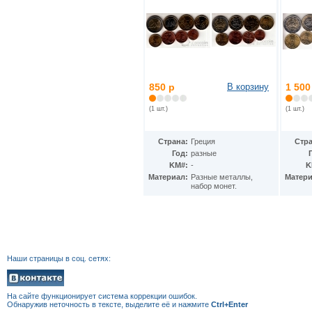
850 р
В корзину
1 500
(1 шт.)
(1 шт.)
Страна:
Греция
Стра
Год:
разные
KM#:
-
K
Материал:
Разные металлы,
Матери
набор монет.
Наши страницы в соц. сетях:
На сайте функционирует система коррекции
ошибок.
Обнаружив неточность в тексте, выделите её и нажмите
Ctrl+Enter