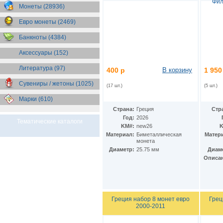
Фил
Монеты (28936)
Евро монеты (2469)
Банкноты (4384)
Аксессуары (152)
Литература (97)
400 р
В корзину
1 950
Сувениры / жетоны (1025)
(17 шт.)
(5 шт.)
Марки (610)
Страна:
Греция
Стр
Год:
2026
Тематические каталоги
KM#:
new26
K
Материал:
Биметаллическая
Матер
монета
Диаметр:
25.75 мм
Диам
Описа
Греция набор 8 монет евро
Грец
2000-2011