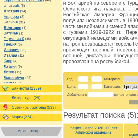
Евроценты (10-20-50с)
(46)
и Болгарией на севере и с Турц
Unusuals
(8)
Османского ига началась с в
Австрия
(94)
Российская Империя, Франци
Андорра
(2)
получила независимость в 1830 
Бельгия
(31)
частыми войнами и сменой власт
Болгария
(1)
с турками 1919-1922 гг., Пе
Ватикан
(1)
оккупацией немецкими войскам
Германия €
(45)
на трон возвращается король Гео
Греция
(5)
происходит военный перевор
Испания
(26)
военной диктатуры просущес
Италия
(11)
провозглашена республикой.
Кипр
(4)
Латвия
(9)
Литва
(15)
Люксембург
(42)
Год:
Материал:
-
Мальта
(8)
Цена:
Категория:
-
Банкноты (2339)
Монако
(8)
Нидерланды
(21)
Добавлена с
по настоящее 
Литература (29)
Португалия
(67)
Сан-Марино
(35)
Сувениры / жетоны (533)
Словакия
(7)
Результат поиска (5)
Словения
(8)
Марки (234)
Финляндия
(65)
Франция
(91)
Греция 2 евро 2026 100 лет
Архив товаров
Афинской академии
Эстония
(10)
осво