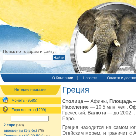
Поиск по товарам и сайту:
O Компании
Новости
Оплата и достав
Греция
Интернет-магазин
Монеты (9585)
Столица
— Афины,
Площадь
—
Население
— 10,5 млн. чел.,
Оф
Евро монеты (1299)
Греческий,
Валюта
— до 2002 г.
Евро.
2 евро
(563)
Греция находится на самом ю
Евроценты (1-2-5с)
(76)
Эгейским морем, и граничит с 