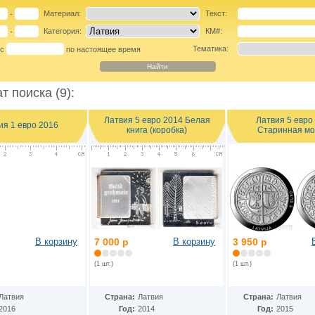
Материал:
Текст:
-
Категория:
КМ#:
-
Тематика:
 с
по настоящее время
т поиска (9):
Латвия 5 евро 2014 Белая
Латвия 5 евро
ия 1 евро 2016
книга (коробка)
Старинная мо
В корзину
7 000 р
В корзину
3 950 р
(1 шт.)
(1 шт.)
Латвия
Страна:
Латвия
Страна:
Латвия
2016
Год:
2014
Год:
2015