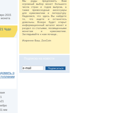
Мы рады предложить Вам
огромный выбор монет большого
числа стран и годов выпуска, а
также превосходные аксессуары
для нумизматики и литературу.
вро 2015
Надеемся, что здесь Вы найдете
 монета
то, что ищете и останетесь
довольны. Вскоре будет открыт
информационный каталог монет и
раздел со статьями, посвященными
21 Чудо
монетам и нумизматике.
Заглядывайте к нам почаще..
Искренне Ваш, ZooCoin
Подписка на новости
едомить о
ступлении
твия
21
w21
ребро
.61 мм