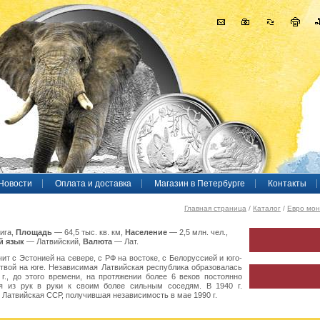
Новости
Оплата и доставка
Магазин в Петербурге
Контакты
я
Главная страница
/
Каталог
/
Евро мо
ига,
Площадь
— 64,5 тыс. кв. км,
Население
— 2,5 млн. чел.,
 язык
— Латвийский,
Валюта
— Лат.
чит с Эстонией на севере, с РФ на востоке, с Белоруссией и юго-
итвой на юге. Независимая Латвийская республика образовалась
г., до этого времени, на протяжении более 6 веков постоянно
я из рук в руки к своим более сильным соседям. В 1940 г.
 Латвийская ССР, получившая независимость в мае 1990 г.