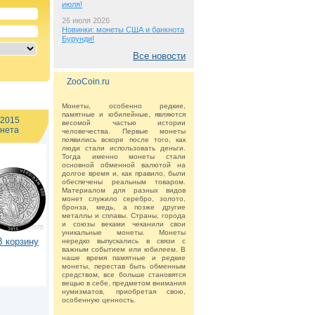
июля!
26 июля 2026
Новинки: монеты США и банкнота
Бурунди!
Все новости
ZooCoin.ru
Монеты, особенно редкие,
памятные и юбилейные, являются
 2015
весомой частью истории
нета
человечества. Первые монеты
появились вскоре после того, как
люди стали использовать деньги.
Тогда именно монеты стали
основной обменной валютой на
долгое время и, как правило, были
обеспечены реальным товаром.
Материалом для разных видов
монет служило серебро, золото,
бронза, медь, а позже другие
металлы и сплавы. Страны, города
и союзы веками чеканили свои
уникальные монеты. Монеты
В корзину
нередко выпускались в связи с
важным событием или юбилеем. В
наше время памятные и редкие
монеты, перестав быть обменным
средством, все больше становятся
вещью в себе, предметом внимания
нумизматов, приобретая свою,
особенную ценность.