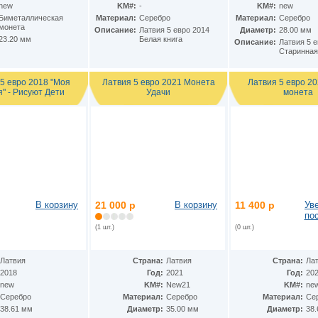
new
KM#:
-
KM#:
new
Биметаллическая
Материал:
Серебро
Материал:
Серебро
монета
Описание:
Латвия 5 евро 2014
Диаметр:
28.00 мм
23.20 мм
Белая книга
Описание:
Латвия 5 е
Старинная
5 евро 2018 "Моя
Латвия 5 евро 2021 Монета
Латвия 5 евро 20
" - Рисуют Дети
Удачи
монета
В корзину
21 000 р
В корзину
11 400 р
Ув
по
(1 шт.)
(0 шт.)
Латвия
Страна:
Латвия
Страна:
Ла
2018
Год:
2021
Год:
20
new
KM#:
New21
KM#:
ne
Серебро
Материал:
Серебро
Материал:
Се
38.61 мм
Диаметр:
35.00 мм
Диаметр:
38