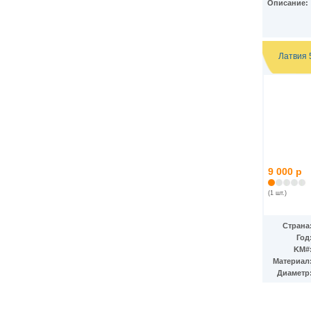
Описание:
Латвия 
9 000 р
(1 шт.)
Страна
Год
KM#
Материал
Диаметр