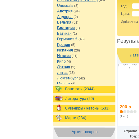
Евроценты (10-20-50с)
(46)
Unusuals
(8)
Год:
Австрия
(94)
Цена:
Андорра
(2)
Добавлена
Бельгия
(31)
Болгария
(1)
Ватикан
(1)
Германия €
(45)
Результа
Греция
(5)
Испания
(26)
Латв
Италия
(11)
Кипр
(4)
Латвия
(9)
Литва
(15)
Люксембург
(42)
Мальта
(8)
Банкноты (2344)
Монако
(8)
Нидерланды
(21)
Литература (29)
Португалия
(67)
Сан-Марино
(35)
200 р
Сувениры / жетоны (533)
Словакия
(7)
(1 шт.)
Словения
(8)
Марки (234)
Финляндия
(65)
Франция
(91)
Страна:
Архив товаров
Эстония
(10)
Год: