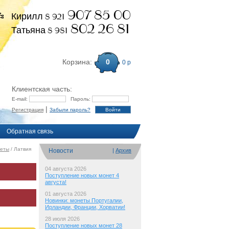
907 85 00
Кирилл 8 921
802 26 81
Татьяна 8 981
Корзина:
0
0 р
Клиентская часть:
E-mail:
Пароль:
|
Регистрация
Забыли пароль?
Обратная связь
неты
/ Латвия
Новости
|
Архив
04 августа 2026
Поступление новых монет 4
августа!
01 августа 2026
Новинки: монеты Португалии,
Ирландии, Франции, Хорватии!
28 июля 2026
Поступление новых монет 28