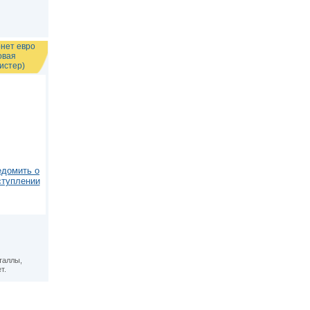
онет евро
овая
истер)
едомить о
ступлении
таллы,
т.