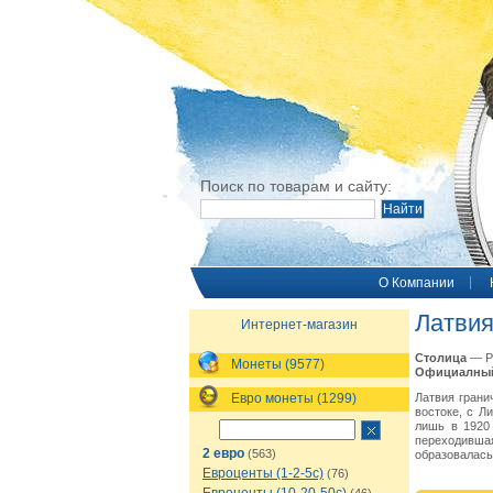
Поиск по товарам и сайту:
O Компании
Латви
Интернет-магазин
Столица
— Р
Монеты (9577)
Официалный
Евро монеты (1299)
Латвия грани
востоке, с Л
лишь в 1920 
переходивша
2 евро
(563)
образовалась
Евроценты (1-2-5с)
(76)