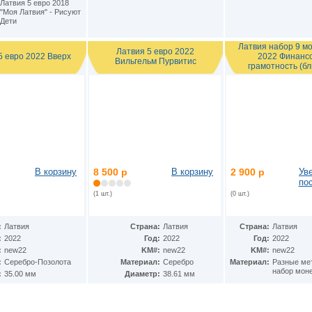
Латвия 5 евро 2018
"Моя Латвия" - Рисуют
Дети
Латвия набор 9 м
Латвия 5 евро 2022
5 евро 2022 Вверх
2022 Финанс
Вильгельм Пурвитис
грамотность (бл
В корзину
8 500 р
В корзину
2 900 р
Ув
по
(1 шт.)
(0 шт.)
:
Латвия
Страна:
Латвия
Страна:
Латвия
:
2022
Год:
2022
Год:
2022
:
new22
KM#:
new22
KM#:
new22
:
Серебро-Позолота
Материал:
Серебро
Материал:
Разные ме
набор моне
:
35.00 мм
Диаметр:
38.61 мм