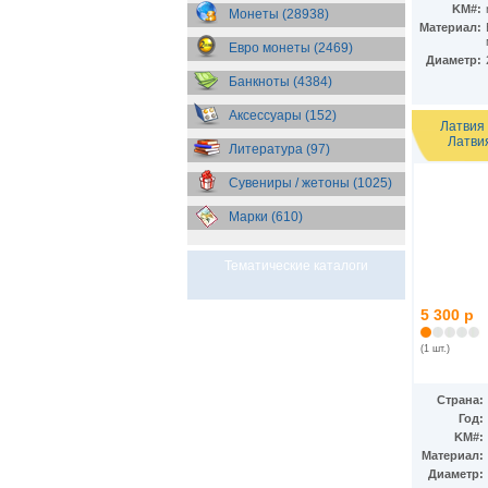
KM#:
Монеты (28938)
Материал:
Евро монеты (2469)
Диаметр:
Банкноты (4384)
Аксессуары (152)
Латвия 
Латвия
Литература (97)
Сувениры / жетоны (1025)
Марки (610)
Тематические каталоги
5 300 р
(1 шт.)
Страна:
Год:
KM#:
Материал:
Диаметр: