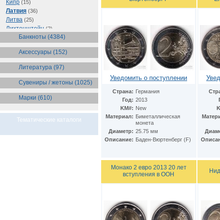
Кипр
(15)
Латвия
(36)
Литва
(25)
Лихтенштейн
(2)
Банкноты (4384)
Люксембург
(35)
Мальта
(29)
Аксессуары (152)
Монако
(20)
Нидерланды
(80)
Литература (97)
Норвегия
(3)
Уведомить о поступлении
Увед
Португалия
(95)
Сувениры / жетоны (1025)
Сан-Марино
(70)
Страна:
Германия
Стр
Марки (610)
Словакия
(51)
Год:
2013
Словения
(34)
KM#:
New
K
Финляндия
Материал:
Биметаллическая
Матер
(156)
Тематические каталоги
монета
Франция
(249)
Диаметр:
25.75 мм
Диам
Хорватия
(2)
Описание:
Баден-Вюртенберг (F)
Описа
Эстония
(20)
Монако 2 евро 2013 20 лет
Нид
вступления в ООН