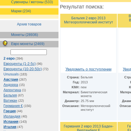
Сувениры / жетоны (533)
Результат поиска:
Марки (234)
В
Бельгия 2 евро 2013
Метеорологический институт
Архив товаров
Монеты (28936)
Евро монеты (2469)
2 евро
(394)
Евроценты (1-2-5с)
(96)
Евроценты (10-20-50с)
Уведомить о поступлении
Увед
(72)
Unusuals
(183)
Страна:
Бельгия
Стр
Австрия
(267)
Год:
2013
Андорра
(15)
KM#:
new
K
Аргентина
(1)
Материал:
Биметаллическая
Матер
Бельгия
(67)
монета
Ватикан
(22)
Диаметр:
25.75 мм
Диам
Германия €
(156)
Описание:
Метеорологический
Описа
институт
Греция
(44)
Ирландия
(40)
Испания
(143)
Германия 2 евро 2013 Баден-
Г
Италия
(47)
Вюртенберг F
Е