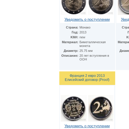
Уведомить о поступлении
Увед
Страна:
Монако
Стра
Год:
2013
KM#:
new
K
Материал:
Биметаллическая
Матери
монета
Диаметр:
25.75 мм
Диаме
Описание:
20 лет вступления в
ООН
Франция 2 евро 2013
Елисейский договор (Proof)
Уведомить о поступлении