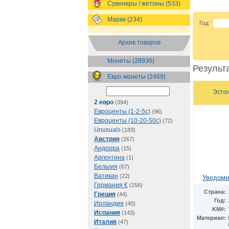
Сувениры / жетоны (533)
Марки (234)
Год:
Архив товаров
Монеты (28936)
Результа
Евро монеты (2469)
Эстон
2 евро
(394)
Евроценты (1-2-5с)
(96)
Евроценты (10-20-50с)
(72)
Unusuals
(183)
Австрия
(267)
Андорра
(15)
Аргентина
(1)
Бельгия
(67)
Ватикан
(22)
Уведоми
Германия €
(156)
Страна:
Греция
(44)
Год:
Ирландия
(40)
KM#:
Испания
(143)
Материал:
Италия
(47)