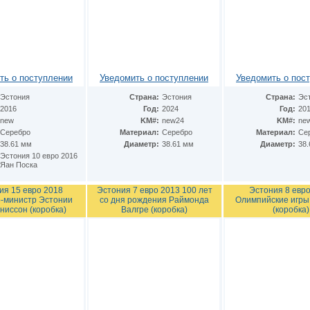
ть о поступлении
Уведомить о поступлении
Уведомить о пос
Эстония
Страна:
Эстония
Страна:
Эс
2016
Год:
2024
Год:
20
new
KM#:
new24
KM#:
ne
Серебро
Материал:
Серебро
Материал:
Се
38.61 мм
Диаметр:
38.61 мм
Диаметр:
38
Эстония 10 евро 2016
Яан Поска
ия 15 евро 2018
Эстония 7 евро 2013 100 лет
Эстония 8 евр
-министр Эстонии
со дня рождения Раймонда
Олимпийские игры
ниссон (коробка)
Валгре (коробка)
(коробка)