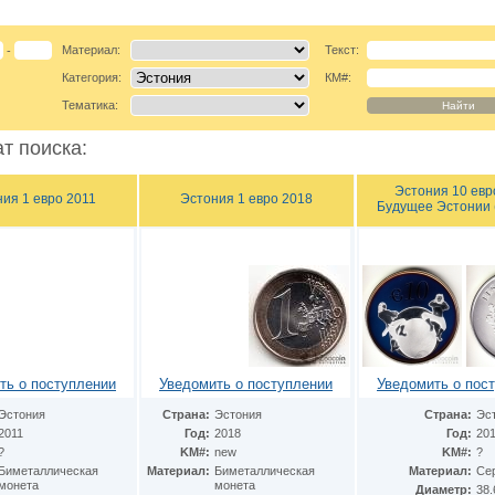
Материал:
Текст:
-
Категория:
КМ#:
Тематика:
т поиска:
Эстония 10 евр
ия 1 евро 2011
Эстония 1 евро 2018
Будущее Эстонии 
ть о поступлении
Уведомить о поступлении
Уведомить о пос
Эстония
Страна:
Эстония
Страна:
Эс
2011
Год:
2018
Год:
20
?
KM#:
new
KM#:
?
Биметаллическая
Материал:
Биметаллическая
Материал:
Се
монета
монета
Диаметр:
38