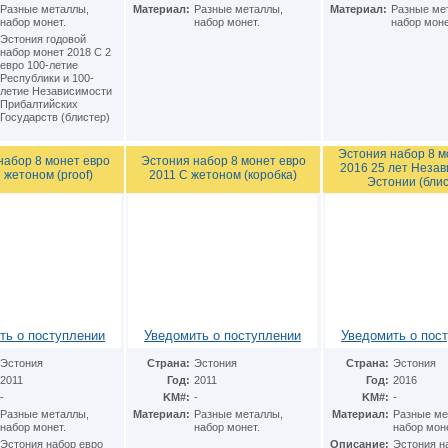
Разные металлы,
Материал:
Разные металлы,
Материал:
Разные ме
набор монет.
набор монет.
набор моне
Эстония годовой
набор монет 2018 С 2
евро 100-летие
Республики и 100-
летие Независимости
Прибалтийских
Государств (блистер)
Эстония набор 8 м
набор 8 монет евро
Эстония набор 8 монет евро
2016 25 лет Неза
 жетоном (proof)
2011 С жетоном (коробка)
Эстонии (бли
ть о поступлении
Уведомить о поступлении
Уведомить о пос
Эстония
Страна:
Эстония
Страна:
Эстония
2011
Год:
2011
Год:
2016
-
KM#:
-
KM#:
-
Разные металлы,
Материал:
Разные металлы,
Материал:
Разные ме
набор монет.
набор монет.
набор моне
Эстония набор евро
Описание:
Эстония н