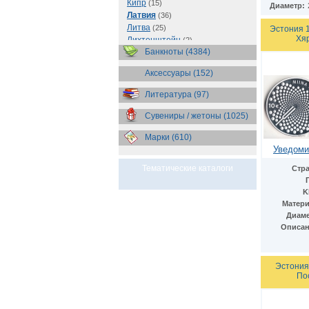
Кипр
(15)
Диаметр:
Латвия
(36)
Литва
(25)
Эстония 
Хяр
Лихтенштейн
(2)
Банкноты (4384)
Люксембург
(35)
Мальта
(29)
Аксессуары (152)
Монако
(20)
Нидерланды
(80)
Литература (97)
Норвегия
(3)
Португалия
(95)
Сувениры / жетоны (1025)
Сан-Марино
(70)
Марки (610)
Словакия
(51)
Уведоми
Словения
(34)
Финляндия
(156)
Тематические каталоги
Стра
Франция
(249)
Хорватия
(2)
K
Эстония
(20)
Матери
Диаме
Описан
Эстония
Пос