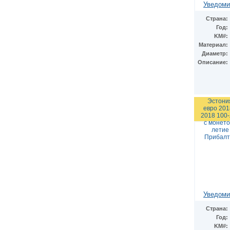
Уведоми
Страна:
Год:
KM#:
Материал:
Диаметр:
Описание:
Эстони
евро 201
2018 100-
с монето
летие
Прибалт
Уведоми
Страна:
Год:
KM#: