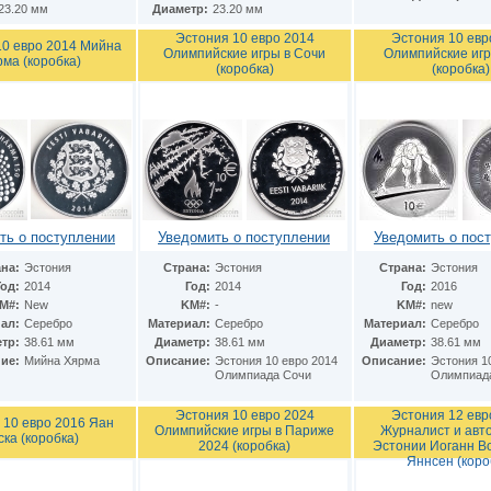
23.20 мм
Диаметр:
23.20 мм
Эстония 10 евро 2014
Эстония 10 евр
10 евро 2014 Мийна
Олимпийские игры в Сочи
Олимпийские игр
ма (коробка)
(коробка)
(коробка)
ть о поступлении
Уведомить о поступлении
Уведомить о пос
на:
Эстония
Страна:
Эстония
Страна:
Эстония
Год:
2014
Год:
2014
Год:
2016
M#:
New
KM#:
-
KM#:
new
ал:
Серебро
Материал:
Серебро
Материал:
Серебро
тр:
38.61 мм
Диаметр:
38.61 мм
Диаметр:
38.61 мм
ие:
Мийна Хярма
Описание:
Эстония 10 евро 2014
Описание:
Эстония 1
Олимпиада Сочи
Олимпиада
Эстония 10 евро 2024
Эстония 12 евр
 10 евро 2016 Яан
Олимпийские игры в Париже
Журналист и авт
ка (коробка)
2024 (коробка)
Эстонии Иоганн В
Яннсен (коро