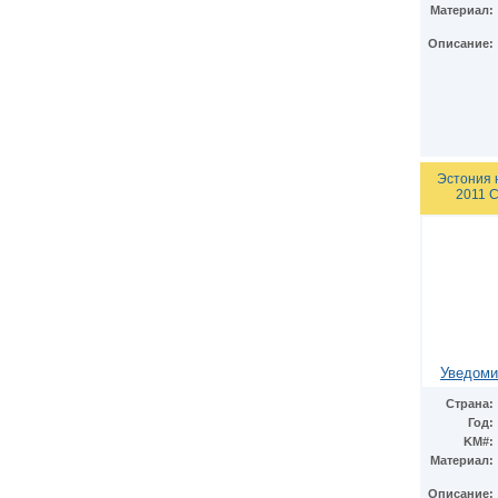
Материал:
Описание:
Эстония 
2011 С
Уведоми
Страна:
Год:
KM#:
Материал:
Описание: