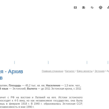
Новости
Оплата и доставка
Магазин в Петербурге
Контакты
я - Архив
Главная страница
/
Каталог
/
Евро монеты
/
Эстония
/ А
в
аллин,
Площадь
— 45,2 тыс. кв. км,
Население
— 1,5 млн. чел.,
 язык
— Эстонский,
Валюта
— до 2011 Эстонская крона, с 2011
ничит с РФ на востоке и Латвией на юге. Истоки эстонского
восходят к 4-5 веку, но как независимое государство, она была
ишь в феврале 1918 г. В 1940 г. образовалась Эстонская ССР,
езависимость в мае 1990 г.