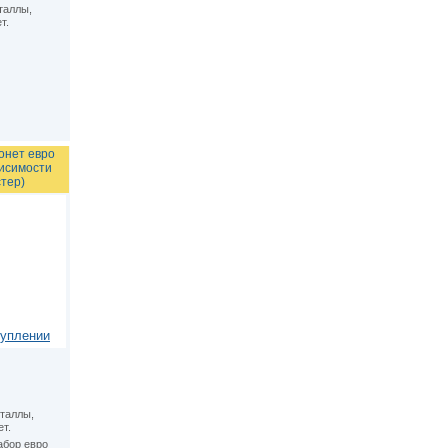
таллы,
т.
онет евро
висимости
стер)
туплении
таллы,
т.
абор евро