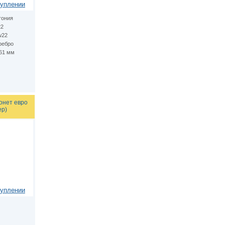
туплении
тония
22
w22
ребро
.61 мм
онет евро
ер)
туплении