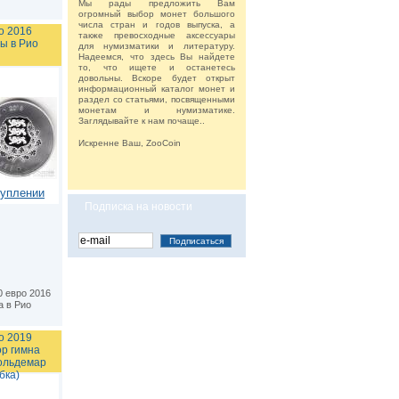
Мы рады предложить Вам
огромный выбор монет большого
числа стран и годов выпуска, а
о 2016
также превосходные аксессуары
ы в Рио
для нумизматики и литературу.
Надеемся, что здесь Вы найдете
то, что ищете и останетесь
довольны. Вскоре будет открыт
информационный каталог монет и
раздел со статьями, посвященными
монетам и нумизматике.
Заглядывайте к нам почаще..
Искренне Ваш, ZooCoin
туплении
Подписка на новости
0 евро 2016
 в Рио
о 2019
ор гимна
ольдемар
бка)