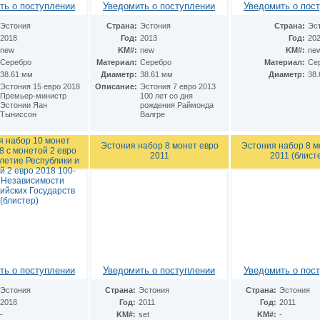
ть о поступлении
Уведомить о поступлении
Уведомить о пос
Эстония
Страна:
Эстония
Страна:
Эс
2018
Год:
2013
Год:
20
new
KM#:
new
KM#:
ne
Серебро
Материал:
Серебро
Материал:
Се
38.61 мм
Диаметр:
38.61 мм
Диаметр:
38
Эстония 15 евро 2018
Описание:
Эстония 7 евро 2013
Премьер-министр
100 лет со дня
Эстонии Яан
рождения Раймонда
Тыниссон
Валгре
я набор 10 монет
Эстония набор 8 монет евро
Эстония набор 8 м
8 с монетой 2 евро
2011
2011 (блист
летие Республики и
й 2 евро 2018 100-
 Независимости
ийских Государств
(блистер)
ть о поступлении
Уведомить о поступлении
Уведомить о пос
Эстония
Страна:
Эстония
Страна:
Эстония
2018
Год:
2011
Год:
2011
-
KM#:
set
KM#:
-