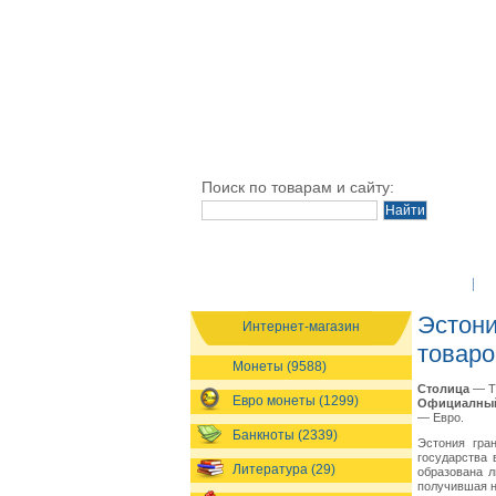
Поиск по товарам и сайту:
O Компании
Эстони
Интернет-магазин
товаро
Монеты (9588)
Столица
— Т
Евро монеты (1299)
Официалный
— Евро.
Банкноты (2339)
Эстония гра
государства 
Литература (29)
образована л
получившая н