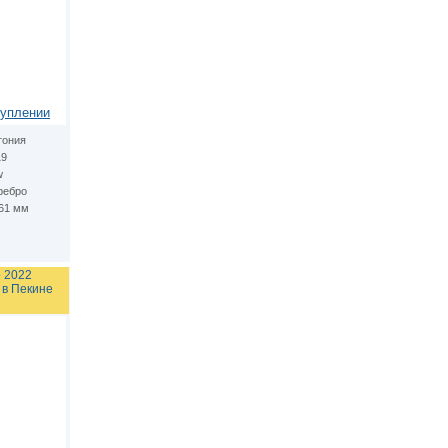
туплении
тония
19
w
ребро
.61 мм
о 2022
 в Пекине