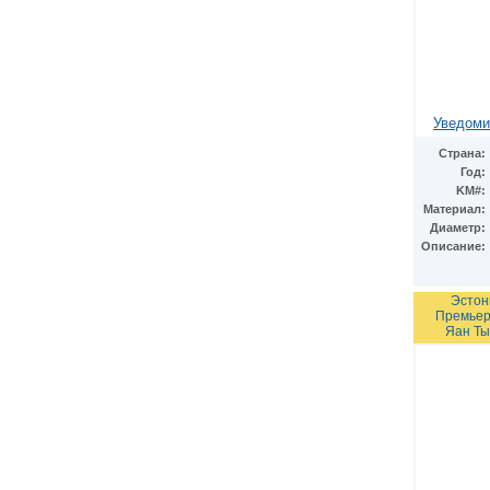
Уведоми
Страна:
Год:
KM#:
Материал:
Диаметр:
Описание:
Эстон
Премьер
Яан Ты