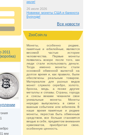
июля!
26 июля 2026
Новинки: монеты США и банкнота
Бурунди!
Все новости
ZooCoin.ru
Монеты, особенно редкие,
памятные и юбилейные, являются
о 2011
весомой частью истории
(коробка)
человечества. Первые монеты
появились вскоре после того, как
люди стали использовать деньги.
Тогда именно монеты стали
основной обменной валютой на
долгое время и, как правило, были
обеспечены реальным товаром.
Материалом для разных видов
монет служило серебро, золото,
бронза, медь, а позже другие
металлы и сплавы. Страны, города
и союзы веками чеканили свои
уникальные монеты. Монеты
нередко выпускались в связи с
туплении
важным событием или юбилеем. В
наше время памятные и редкие
тония
монеты, перестав быть обменным
средством, все больше становятся
11
вещью в себе, предметом внимания
нумизматов, приобретая свою,
ребро
особенную ценность.
.61 мм