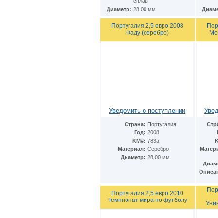
сплав
Диаметр:
28.00 мм
Диаме
Португалия 2,5 евро 2008
Пор
Фаду (серебро)
Мо
Уведомить о поступлении
Увед
Страна:
Португалия
Стр
Год:
2008
KM#:
783а
K
Материал:
Серебро
Матер
Диаметр:
28.00 мм
Диам
Описа
Пор
Португалия 2,5 евро 2010
Чемпионат мира по футболу
Уни