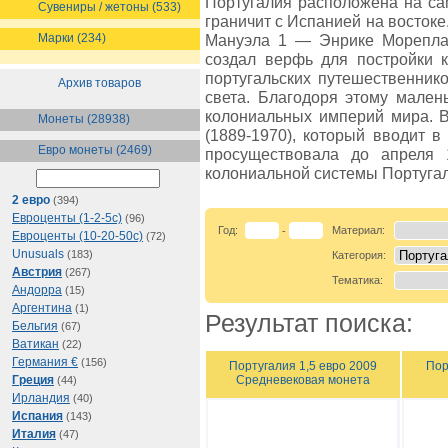
Португалия расположена на с
Сувениры / жетоны (533)
граничит с Испанией на востоке
Марки (234)
Мануэла 1 — Энрике Морепла
создал верфь для постройки к
португальских путешественник
Архив товаров
света. Благодоря этому мален
колониальных империй мира. В
Монеты (28938)
(1889-1970), который вводит в
Евро монеты (2469)
просуществовала до апреля 
колониальной системы Португал
2 евро
(394)
Евроценты (1-2-5с)
(96)
Год:
Материал:
-
Евроценты (10-20-50с)
(72)
Unusuals
(183)
Категория:
Австрия
(267)
Тематика:
Андорра
(15)
Аргентина
(1)
Результат поиска:
Бельгия
(67)
Ватикан
(22)
Германия €
(156)
Португалия 1,5 евро 2009
Пор
Средневековая монета
Греция
(44)
Ирландия
(40)
Испания
(143)
Италия
(47)