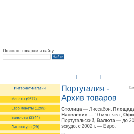
Поиск по товарам и сайту:
O Компании
Новости
Оплата и достав
Португалия -
Гл
Интернет-магазин
Архив товаров
Монеты (9577)
Евро монеты (1299)
Столица
— Лиссабон,
Площад
Население
— 10 млн. чел.,
Офи
Банкноты (2344)
Португальский,
Валюта
— до 20
эскудо, с 2002 г. — Евро.
Литература (29)