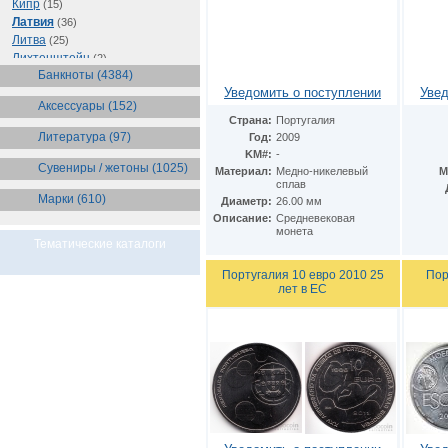
Кипр
(15)
Латвия
(36)
Литва
(25)
Лихтенштейн
(2)
Банкноты (4384)
Люксембург
(35)
Уведомить о поступлении
Увед
Мальта
(29)
Аксессуары (152)
Монако
(20)
Страна:
Португалия
Нидерланды
(80)
Литература (97)
Год:
2009
Норвегия
(3)
KM#:
-
Португалия
(95)
Сувениры / жетоны (1025)
Материал:
Медно-никелевый
М
Сан-Марино
(70)
сплав
Марки (610)
Словакия
Диаметр:
26.00 мм
(51)
Описание:
Средневековая
Словения
(34)
монета
Финляндия
(156)
Тематические каталоги
Франция
(249)
Хорватия
Португалия 10 евро 2010 25
Пор
(2)
лет в ЕС
Эстония
(20)