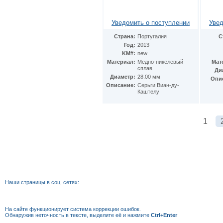
Уведомить о поступлении
Увед
Страна:
Португалия
С
Год:
2013
KM#:
new
Материал:
Медно-никелевый
Мат
сплав
Ди
Диаметр:
28.00 мм
Опи
Описание:
Серьги Виан-ду-
Каштелу
1
Наши страницы в соц. сетях:
На сайте функционирует система коррекции
ошибок.
Обнаружив неточность в тексте, выделите её и нажмите
Ctrl+Enter