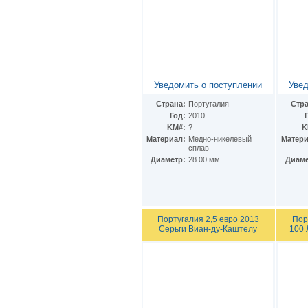
Уведомить о поступлении
Увед
Страна:
Португалия
Стра
Год:
2010
KM#:
?
K
Материал:
Медно-никелевый
Матери
сплав
Диаметр:
28.00 мм
Диаме
Португалия 2,5 евро 2013
Пор
Серьги Виан-ду-Каштелу
100 