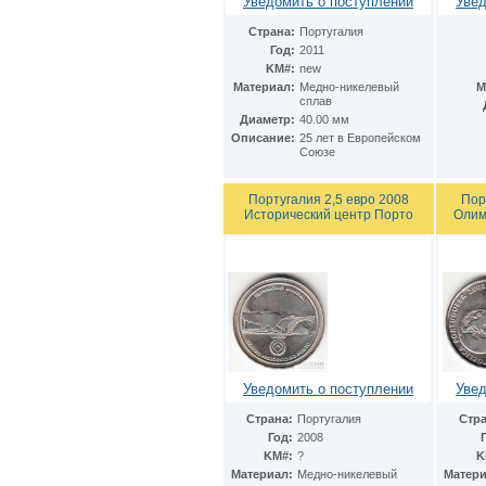
Уведомить о поступлении
Увед
Страна:
Португалия
Год:
2011
KM#:
new
Материал:
Медно-никелевый
М
сплав
Диаметр:
40.00 мм
Описание:
25 лет в Европейском
Союзе
Португалия 2,5 евро 2008
Пор
Исторический центр Порто
Олим
Уведомить о поступлении
Увед
Страна:
Португалия
Стра
Год:
2008
KM#:
?
K
Материал:
Медно-никелевый
Матери