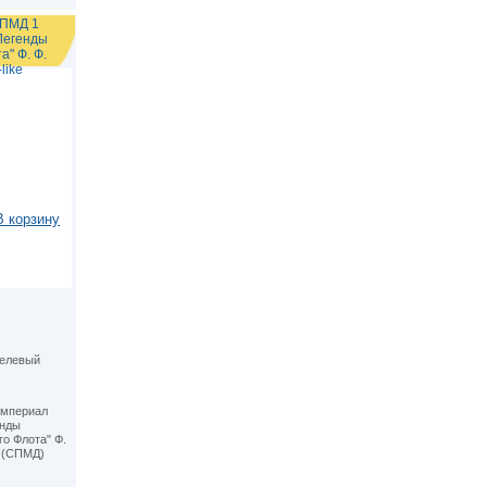
СПМД 1
Легенды
а" Ф. Ф.
like
В корзину
келевый
империал
енды
го Флота" Ф.
 (СПМД)