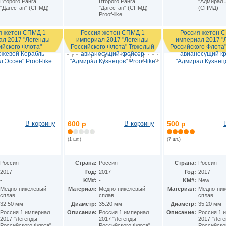
Второго Ранга
Второго Ранга
"Адмирал 
"Дагестан" (СПМД)
"Дагестан" (СПМД)
(СПМД)
Proof-like
я жетон СПМД 1
Россия жетон СПМД 1
Россия жетон 
ал 2017 "Легенды
империал 2017 "Легенды
империал 2017 "
ийского Флота"
Российского Флота" Тяжелый
Российского Флота
ожевой Корабль
авианесущий крейсер
авианесущий к
 Эссен" Proof-like
"Адмирал Кузнецов" Proof-like
"Адмирал Кузнец
В корзину
600 р
В корзину
500 р
(1 шт.)
(7 шт.)
Россия
Страна:
Россия
Страна:
Россия
2017
Год:
2017
Год:
2017
-
KM#:
-
KM#:
New
Медно-никелевый
Материал:
Медно-никелевый
Материал:
Медно-ни
сплав
сплав
сплав
32.50 мм
Диаметр:
35.20 мм
Диаметр:
35.20 мм
Россия 1 империал
Описание:
Россия 1 империал
Описание:
Россия 1 
2017 "Легенды
2017 "Легенды
2017 "Лег
Российского Флота"
Российского Флота"
Российско