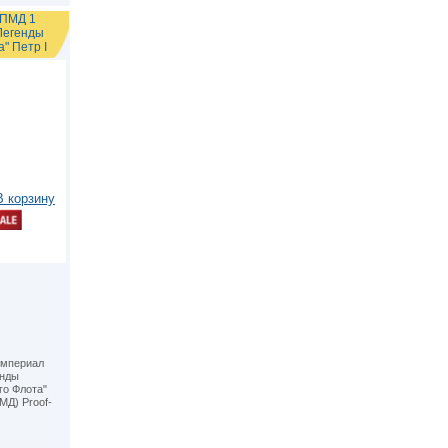
СПМД 1
Легенды
" Петр I
В корзину
империал
енды
го Флота"
МД) Proof-