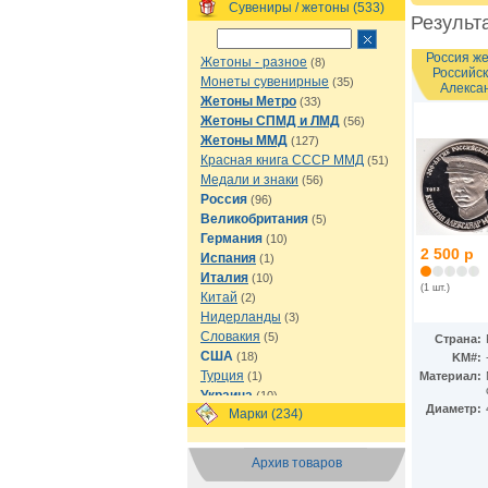
Сувениры / жетоны (533)
Результа
Россия ж
Жетоны - разное
(8)
Российск
Монеты сувенирные
(35)
Алексан
Жетоны Метро
(33)
Жетоны СПМД и ЛМД
(56)
Жетоны ММД
(127)
Красная книга СССР ММД
(51)
Медали и знаки
(56)
Россия
(96)
Великобритания
(5)
Германия
(10)
2 500 р
Испания
(1)
Италия
(10)
(1 шт.)
Китай
(2)
Нидерланды
(3)
Словакия
(5)
Страна:
США
(18)
KM#:
Турция
(1)
Материал:
Украина
(10)
Диаметр:
Марки (234)
Финляндия
(1)
Франция
(1)
Чехия
(1)
Архив товаров
Швеция
(1)