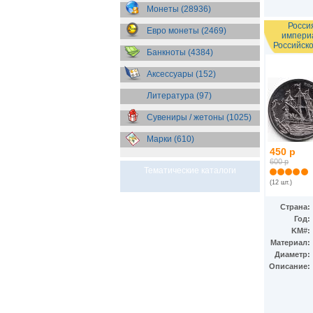
Эсватини (Свазиленд)
(1)
Монеты (28936)
Эстония
(1)
Росси
Евро монеты (2469)
импери
Российско
Банкноты (4384)
Аксессуары (152)
Литература (97)
Сувениры / жетоны (1025)
Марки (610)
450 р
600 р
Тематические каталоги
(12 шт.)
Страна:
Год:
KM#:
Материал:
Диаметр:
Описание: