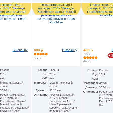
я жетон СПМД 1
Россия жетон СПМД 1
Россия жетон 
ал 2017 "Легенды
империал 2017 "Легенды
империал 2017 "
кого Флота" Малый
Российского Флота" Малый
Российского Флота
ный корабль на
ракетный корабль на
Proof-like
ой подушке "Бора"
воздушной подушке "Бора"
Proof-like
В корзину
600 р
В корзину
400 р
700 р
(5 шт.)
(9 шт.)
Россия
Страна:
Россия
Страна:
Россия
2017
Год:
2017
Год:
2017
new
KM#:
new
KM#:
-
Медно-никелевый
Материал:
Медно-никелевый
Материал:
Латунь
сплав
сплав
Диаметр:
30.00 мм
35.20 мм
Диаметр:
35.20 мм
Описание:
Россия 1 
Россия 1 империал
Описание:
Россия 1 империал
2017 "Лег
2017 "Легенды
2017 "Легенды
Российско
Российского Флота"
Российского Флота"
Петр I (СП
Малый ракетный
Малый ракетный
like
корабль на воздушной
корабль на воздушной
подушке "Бора"
подушке "Бора"