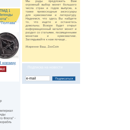
Мы рады предложить Вам
огромный выбор монет большого
числа стран и годов выпуска, а
СПМД 1
также превосходные аксессуары
Легенды
для нумизматики и литературу.
ота" -
Надеемся, что здесь Вы найдете
то, что ищете и останетесь
"Полтава"
довольны. Вскоре будет открыт
информационный каталог монет и
раздел со статьями, посвященными
монетам и нумизматике.
Заглядывайте к нам почаще..
Искренне Ваш, ZooCoin
В корзину
Подписка на новости
р
империал
енды
о Флота" -
корабль