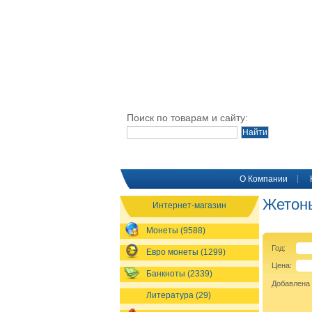
Поиск по товарам и сайту:
O Компании
Жетон
Интернет-магазин
Монеты (9588)
Год:
Евро монеты (1299)
Цена:
Банкноты (2339)
Добавлена
Литература (29)