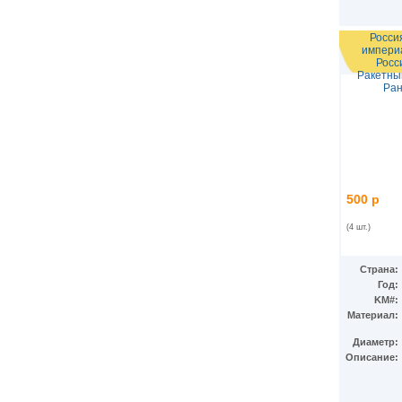
Росси
импери
Росс
Ракетны
Ран
500 р
(4 шт.)
Страна:
Год:
KM#:
Материал:
Диаметр:
Описание: