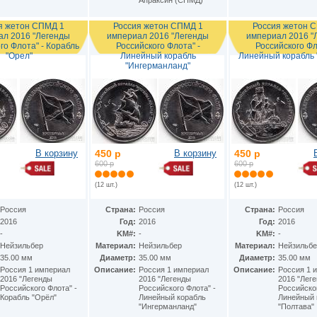
Апраксин (СПМД)
я жетон СПМД 1
Россия жетон СПМД 1
Россия жетон 
ал 2016 "Легенды
империал 2016 "Легенды
империал 2016 "
го Флота" - Корабль
Российского Флота" -
Российского Фл
"Орел"
Линейный корабль
Линейный корабль 
"Ингерманланд"
В корзину
450 р
В корзину
450 р
600 р
600 р
(12 шт.)
(12 шт.)
Россия
Страна:
Россия
Страна:
Россия
2016
Год:
2016
Год:
2016
-
KM#:
-
KM#:
-
Нейзильбер
Материал:
Нейзильбер
Материал:
Нейзильбе
35.00 мм
Диаметр:
35.00 мм
Диаметр:
35.00 мм
Россия 1 империал
Описание:
Россия 1 империал
Описание:
Россия 1 
2016 "Легенды
2016 "Легенды
2016 "Лег
Российского Флота" -
Российского Флота" -
Российског
Корабль "Орёл"
Линейный корабль
Линейный 
"Ингерманланд"
"Полтава"