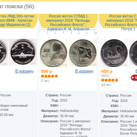
т поиска (56):
етон ЛМД 300-летие
Россия жетон СПМД 1
Россия жетон 
ого ВМФ - Капитан
империал 2016 "Легенды
империал 2016 "
др Маринеско [1]
Российского Флота" -
Российского Флота
Адмирал Ф. М. Апраксин
Петра 1
В корзину
500 р
В корзину
450 р
600 р
(7 шт.)
(12 шт.)
Россия
Страна:
Россия
Страна:
Россия
-
Год:
2016
Год:
2016
Медно-никелевый
KM#:
-
KM#:
-
сплав
Материал:
Нейзильбер
Материал:
Нейзильбе
42.00 мм
Диаметр:
35.00 мм
Диаметр:
35.00 мм
Описание:
Россия 1 империал
Описание:
Россия 1 
2016 "Легенды
2016 "Лег
Российского Флота" -
Российског
Адмирал Ф. М.
Ботик Пет