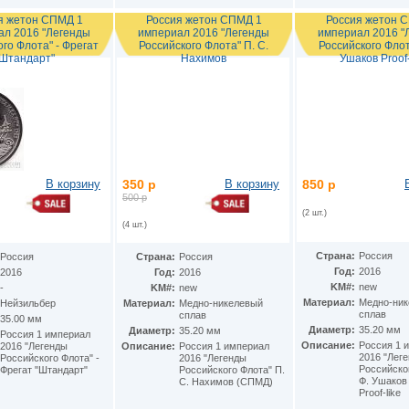
я жетон СПМД 1
Россия жетон СПМД 1
Россия жетон 
ал 2016 "Легенды
империал 2016 "Легенды
империал 2016 "
го Флота" - Фрегат
Российского Флота" П. С.
Российского Флот
"Штандарт"
Нахимов
Ушаков Proof-
В корзину
350 р
В корзину
850 р
500 р
(2 шт.)
(4 шт.)
Страна:
Россия
Россия
Страна:
Россия
Год:
2016
2016
Год:
2016
KM#:
new
-
KM#:
new
Материал:
Медно-ни
Нейзильбер
Материал:
Медно-никелевый
сплав
сплав
35.00 мм
Диаметр:
35.20 мм
Диаметр:
35.20 мм
Россия 1 империал
Описание:
Россия 1 
2016 "Легенды
Описание:
Россия 1 империал
2016 "Лег
Российского Флота" -
2016 "Легенды
Российско
Фрегат "Штандарт"
Российского Флота" П.
Ф. Ушаков
С. Нахимов (СПМД)
Proof-like