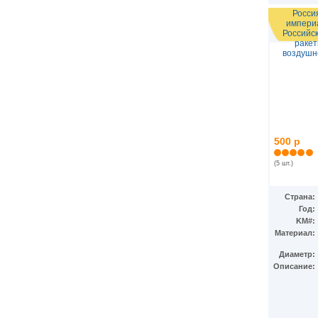
Росси
импери
Российс
ракет
воздушн
500 р
(5 шт.)
Страна:
Год:
KM#:
Материал:
Диаметр:
Описание: