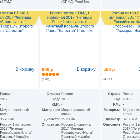
(СПМД)
(СПМД) Proof-like
я жетон СПМД 1
Россия жетон СПМД 1
Россия жетон 
ал 2017 "Легенды
империал 2017 "Легенды
империал 2017 "
ийского Флота"
Российского Флота"
Российского Ф
й Корабль Второго
Ракетный Корабль Второго
Сторожевой Ко
га "Дагестан"
Ранга "Дагестан" Proof-like
"Адмирал Эс
В корзину
600 р
В корзину
500 р
(6 шт.)
(4 шт.)
Россия
Страна:
Россия
Страна:
Россия
2017
Год:
2017
Год:
2017
-
KM#:
-
KM#:
-
Медно-никелевый
Материал:
Медно-никелевый
Материал:
Медно-ни
сплав
сплав
сплав
35.20 мм
Диаметр:
35.20 мм
Диаметр:
32.50 мм
Россия 1 империал
Описание:
Россия 1 империал
Описание:
Россия 1 
2017 "Легенды
2017 "Легенды
2017 "Лег
Российского Флота"
Российского Флота"
Российско
Ракетный Корабль
Ракетный Корабль
Сторожево