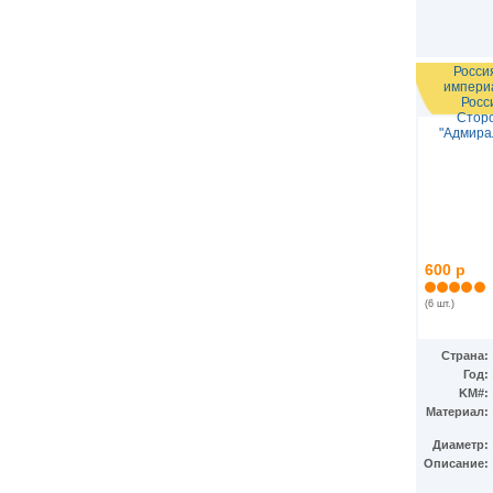
Росси
импери
Росс
Стор
"Адмирал
600 р
(6 шт.)
Страна:
Год:
KM#:
Материал:
Диаметр:
Описание: