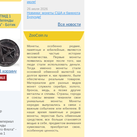
июля!
26 июля 2026
Новинки: монеты США и банкнота
СПМД 1
Бурунди!
Легенды
Все новости
" - Ботик
ZooCoin.ru
Монеты, особенно редкие,
памятные и юбилейные, являются
весомой частью истории
человечества. Первые монеты
появились вскоре после того, как
люди стали использовать деньги.
Тогда именно монеты стали
В корзину
основной обменной валютой на
долгое время и, как правило, были
обеспечены реальным товаром.
Материалом для разных видов
монет служило серебро, золото,
бронза, медь, а позже другие
металлы и сплавы. Страны, города
и союзы веками чеканили свои
уникальные монеты. Монеты
нередко выпускались в связи с
важным событием или юбилеем. В
р
наше время памятные и редкие
монеты, перестав быть обменным
средством, все больше становятся
империал
вещью в себе, предметом внимания
енды
нумизматов, приобретая свою,
о Флота" -
особенную ценность.
ра 1