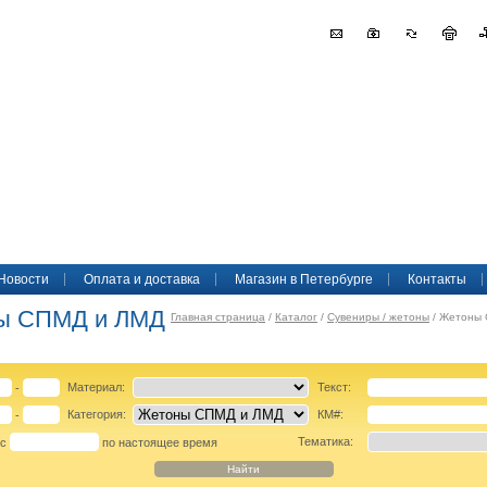
Новости
Оплата и доставка
Магазин в Петербурге
Контакты
ы СПМД и ЛМД
Главная страница
/
Каталог
/
Сувениры / жетоны
/ Жетоны
Материал:
Текст:
-
Категория:
КМ#:
-
Тематика:
 с
по настоящее время