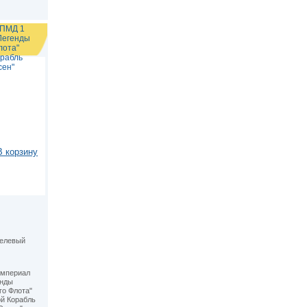
СПМД 1
Легенды
лота"
рабль
сен"
В корзину
келевый
империал
енды
го Флота"
й Корабль