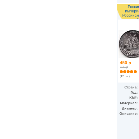
Росси
импери
Российско
450 р
600 р
(12 шт.)
Страна:
Год:
KM#:
Материал:
Диаметр:
Описание: