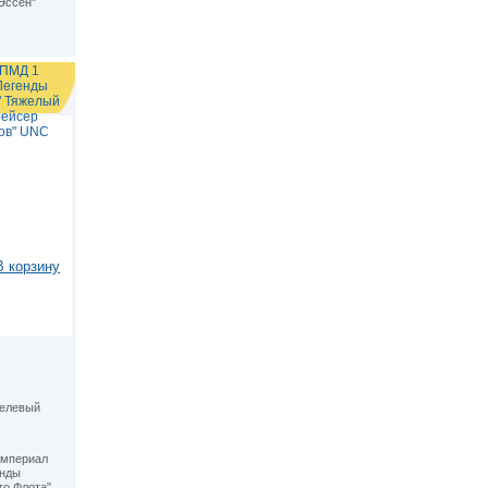
Эссен"
СПМД 1
Легенды
" Тяжелый
рейсер
ов" UNC
В корзину
келевый
империал
енды
го Флота"