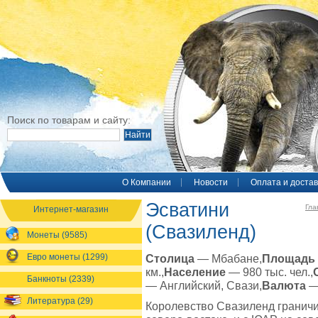
Поиск по товарам и сайту:
O Компании
Новости
Оплата и достав
Эсватини
Гла
Интернет-магазин
(Свазиленд)
Монеты (9585)
Евро монеты (1299)
Столица
— Мбабане,
Площадь
км.,
Население
— 980 тыс. чел.,
Банкноты (2339)
— Английский, Свази,
Валюта
—
Литература (29)
Королевство Свазиленд граничи