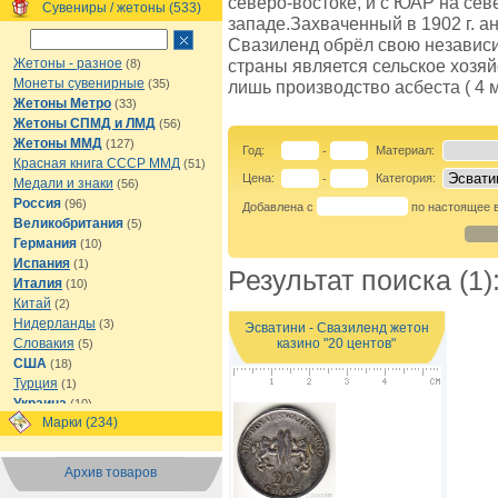
северо-востоке, и с ЮАР на севе
Сувениры / жетоны (533)
западе.Захваченный в 1902 г. а
Свазиленд обрёл свою независи
Жетоны - разное
страны является сельское хозя
(8)
Монеты сувенирные
(35)
лишь производство асбеста ( 4 м
Жетоны Метро
(33)
Жетоны СПМД и ЛМД
(56)
Жетоны ММД
(127)
Год:
Материал:
-
Красная книга СССР ММД
(51)
Цена:
Категория:
-
Медали и знаки
(56)
Россия
(96)
Добавлена с
по настоящее 
Великобритания
(5)
Германия
(10)
Испания
(1)
Результат поиска (1)
Италия
(10)
Китай
(2)
Нидерланды
(3)
Эсватини - Свазиленд жетон
казино "20 центов"
Словакия
(5)
США
(18)
Турция
(1)
Украина
(10)
Марки (234)
Финляндия
(1)
Франция
(1)
Чехия
(1)
Архив товаров
Швеция
(1)