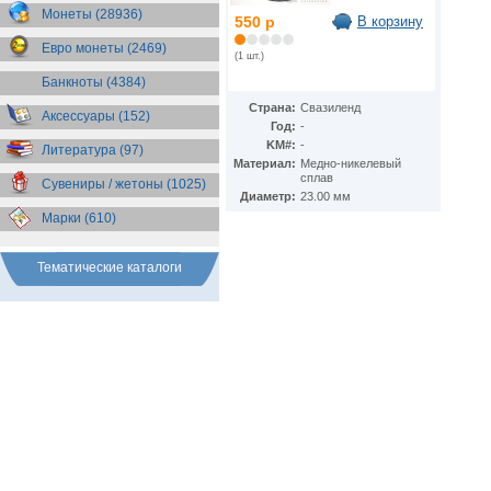
Эсватини (Свазиленд)
(1)
Монеты (28936)
550 р
В корзину
Эстония
(1)
Евро монеты (2469)
(1 шт.)
Банкноты (4384)
Страна:
Свазиленд
Аксессуары (152)
Год:
-
KM#:
-
Литература (97)
Материал:
Медно-никелевый
сплав
Сувениры / жетоны (1025)
Диаметр:
23.00 мм
Марки (610)
Тематические каталоги