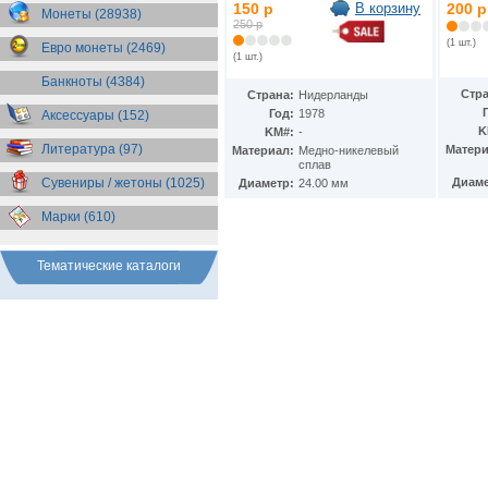
Эсватини (Свазиленд)
(1)
150 р
В корзину
200 р
Монеты (28938)
Эстония
250 р
(1)
(1 шт.)
Евро монеты (2469)
(1 шт.)
Банкноты (4384)
Стра
Страна:
Нидерланды
Год:
1978
Аксессуары (152)
K
KM#:
-
Литература (97)
Матери
Материал:
Медно-никелевый
сплав
Сувениры / жетоны (1025)
Диаме
Диаметр:
24.00 мм
Марки (610)
Тематические каталоги