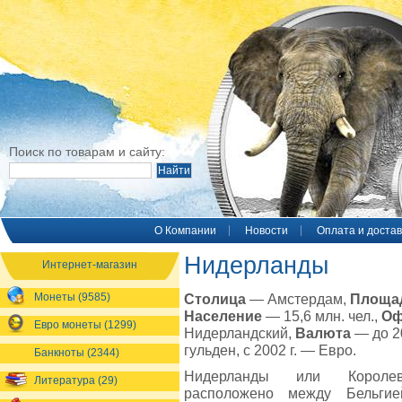
Поиск по товарам и сайту:
O Компании
Новости
Оплата и достав
Нидерланды
Интернет-магазин
Монеты (9585)
Столица
— Амстердам,
Площа
Население
— 15,6 млн. чел.,
Оф
Евро монеты (1299)
Нидерландский,
Валюта
— до 2
гульден, с 2002 г. — Евро.
Банкноты (2344)
Нидерланды или Королев
Литература (29)
расположено между Бельги