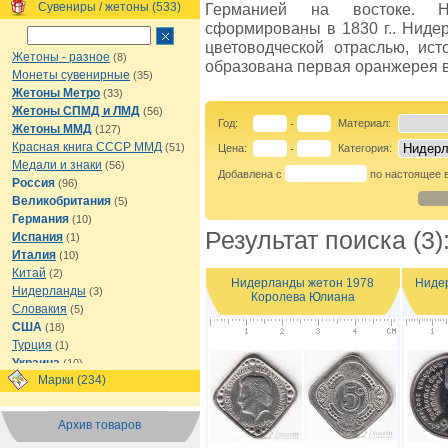
Сувениры / жетоны (533)
Германией на востоке. 
сформированы в 1830 г.. Ниде
цветоводческой отраслью, ист
Жетоны - разное
(8)
образована первая оранжерея 
Монеты сувенирные
(35)
Жетоны Метро
(33)
Жетоны СПМД и ЛМД
(56)
Год:
Материал:
-
Жетоны ММД
(127)
Красная книга СССР ММД
(51)
Цена:
Категория:
-
Медали и знаки
(56)
Добавлена с
по настоящее 
Россия
(96)
Великобритания
(5)
Германия
(10)
Результат поиска (3)
Испания
(1)
Италия
(10)
Китай
(2)
Нидерланды жетон 1978
Ниде
Нидерланды
(3)
Королева Юлиана
Словакия
(5)
США
(18)
Турция
(1)
Украина
(10)
Марки (234)
Финляндия
(1)
Франция
(1)
Чехия
(1)
Архив товаров
Швеция
(1)