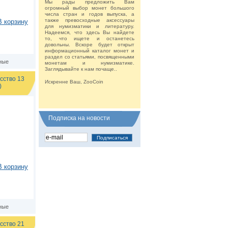
Мы рады предложить Вам
огромный выбор монет большого
числа стран и годов выпуска, а
также превосходные аксессуары
В корзину
для нумизматики и литературу.
Надеемся, что здесь Вы найдете
то, что ищете и останетесь
довольны. Вскоре будет открыт
информационный каталог монет и
раздел со статьями, посвященными
ные
монетам и нумизматике.
Заглядывайте к нам почаще..
сство 13
Искренне Ваш, ZooCoin
)
Подписка на новости
В корзину
ные
сство 21