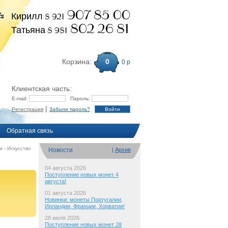
907 85 00
Кирилл 8 921
802 26 81
Татьяна 8 981
Корзина:
0
0 р
Клиентская часть:
E-mail:
Пароль:
|
Регистрация
Забыли пароль?
Обратная связь
и - Искусство
Новости
|
Архив
04 августа 2026
Поступление новых монет 4
августа!
01 августа 2026
Новинки: монеты Португалии,
Ирландии, Франции, Хорватии!
28 июля 2026
Поступление новых монет 28