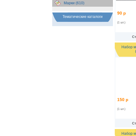
Марки (610)
90 р
Тематические каталоги
(1 шт.)
Ст
Набор м
150 р
(1 шт.)
Ст
Набор м