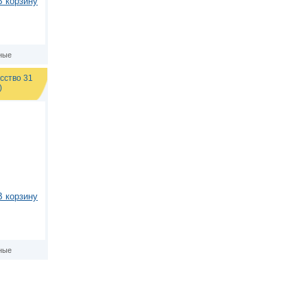
В корзину
ные
сство 31
)
В корзину
ные