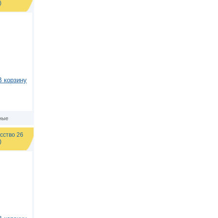
)
В корзину
ные
сство 26
)