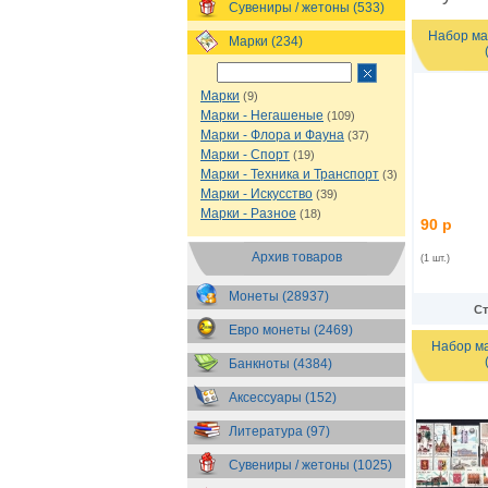
Сувениры / жетоны (533)
Набор ма
Марки (234)
Марки
(9)
Марки - Негашеные
(109)
Марки - Флора и Фауна
(37)
Марки - Спорт
(19)
Марки - Техника и Транспорт
(3)
Марки - Искусство
(39)
Марки - Разное
(18)
90 р
Архив товаров
(1 шт.)
Монеты (28937)
Ст
Евро монеты (2469)
Набор ма
Банкноты (4384)
Аксессуары (152)
Литература (97)
Сувениры / жетоны (1025)