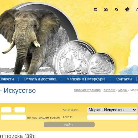
Новости
Оплата и доставка
Магазин в Петербурге
Контакты
- Искусство
Главная страница
/
Каталог
/
Марки
/ Марк
Категория:
-
Текст:
с
по настоящее время
т поиска (39):