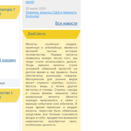
июля!
26 июля 2026
тектура 7
Новинки: монеты США и банкнота
)
Бурунди!
Все новости
ZooCoin.ru
Монеты, особенно редкие,
памятные и юбилейные, являются
весомой частью истории
человечества. Первые монеты
появились вскоре после того, как
В корзину
люди стали использовать деньги.
Тогда именно монеты стали
основной обменной валютой на
долгое время и, как правило, были
обеспечены реальным товаром.
Материалом для разных видов
монет служило серебро, золото,
ные
бронза, медь, а позже другие
металлы и сплавы. Страны, города
усство 1
и союзы веками чеканили свои
)
уникальные монеты. Монеты
нередко выпускались в связи с
важным событием или юбилеем. В
наше время памятные и редкие
монеты, перестав быть обменным
средством, все больше становятся
вещью в себе, предметом внимания
нумизматов, приобретая свою,
особенную ценность.