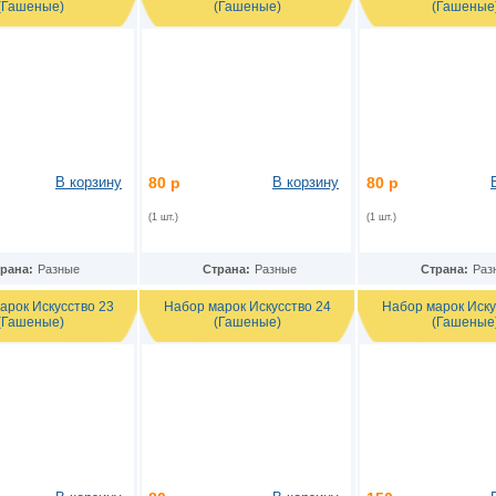
(Гашеные)
(Гашеные)
(Гашеные
В корзину
80 р
В корзину
80 р
(1 шт.)
(1 шт.)
рана:
Разные
Страна:
Разные
Страна:
Раз
арок Искусство 23
Набор марок Искусство 24
Набор марок Иску
(Гашеные)
(Гашеные)
(Гашеные