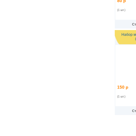
80 р
(1 шт.)
Ст
Набор м
150 р
(1 шт.)
Ст