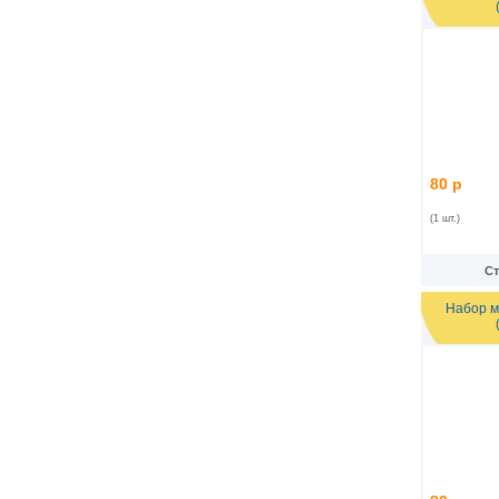
80 р
(1 шт.)
Ст
Набор м